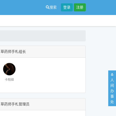
搜索
登录
注册
草药师手札组长
🐧
人
卡帕娅
间
办
事
处
草药师手札管理员