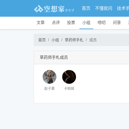
首页
不懂就问
技术
文章
点评
投票
小组
唠叨
问答
首页
小组
草药师手札
成员
草药师手札成员
赵子慕
卡帕娅