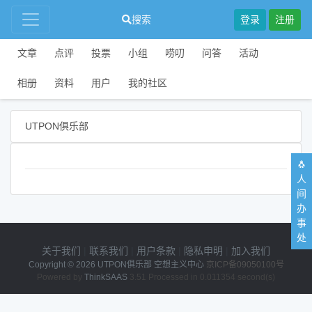
搜索
登录
注册
文章
点评
投票
小组
唠叨
问答
活动
相册
资料
用户
我的社区
UTPON俱乐部
🐧
人
间
办
事
处
关于我们
|
联系我们
|
用户条款
|
隐私申明
|
加入我们
Copyright © 2026
UTPON俱乐部 空想主义中心
京ICP备09050100号
Powered by
ThinkSAAS
3.51 Processed in 0.011354 second(s)