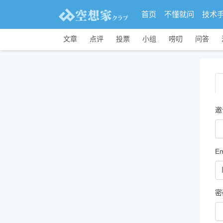
首页
不懂就问
技术
文章
点评
投票
小组
唠叨
问答
邀
Em
密