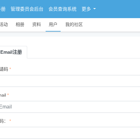
手册
管理委员会后台
会员查询系统
更多
活动
相册
资料
用户
我的社区
Email注册
请码
*
ail
*
码：
*