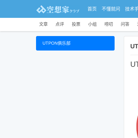
首页
不懂就问
技术
文章
点评
投票
小组
唠叨
问答
UTPON俱乐部
U
U