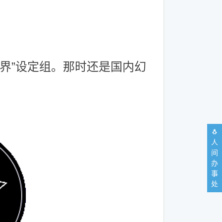
世界”设定组。那时还是国内幻
🐧
人
间
办
事
处