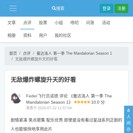
搜索
登录
注册
文章
点评
投票
小组
唠叨
问答
活动
相册
资料
用户
我的社区
首页
点评
曼达洛人 第一季 The Mandalorian Season 1
无敌爆炸螺旋升天的好看
无敌爆炸螺旋升天的好看
Feder飞行员诺德
评论 《曼达洛人 第一季 The
Mandalorian Season 1》
10.0 分
发表于 2020-07-22 11:57:04
🐧
人
剧情紧凑 笑点密集 配乐优秀 即使是没有看过星战系列正剧的
间
人也能愉快地享用此片
办