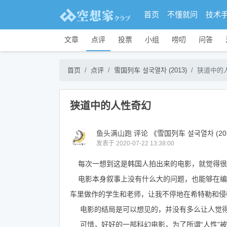
首页
不懂就问
技术
文章
点评
投票
小组
唠叨
问答
首页
点评
雪国列车 설국열차 (2013)
狭道中的
狭道中的人性奇幻
鱼头满山跑
评论 《雪国列车 설국열차 (20
发表于 2020-07-22 13:38:00
每次一想到这是韩国人拍出来的电影，就觉得很
电影本身叙事上没有什么大的问题，也能够在编
车里做作的学生和老师，让我不停地在希特勒和侵
电影的结局是可以想见的，并没有多么让人觉
可惜，好好的一部科幻电影，为了所谓“人性”被