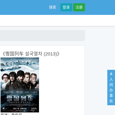
搜索
登录
注册
《雪国列车 설국열차 (2013)》
🐧
人
间
办
事
处