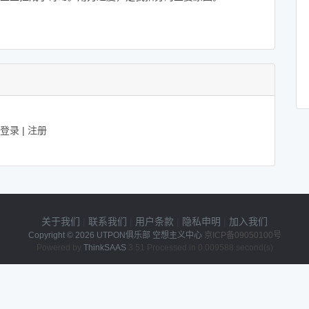
登录
|
注册
关于我们
|
联系我们
|
用户条款
|
隐私申明
|
加入我们
Copyright © 2026
UTPON俱乐部 空想主义中心
京ICP备09050100号
Powered by
ThinkSAAS
3.51 Processed in 0.009588 second(s)