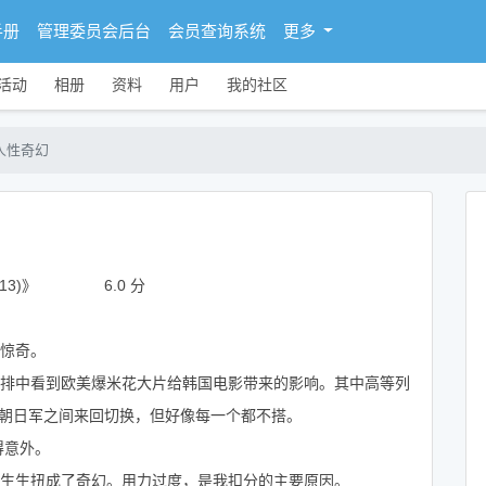
手册
管理委员会后台
会员查询系统
更多
活动
相册
资料
用户
我的社区
人性奇幻
13)》
6.0 分
惊奇。
排中看到欧美爆米花大片给韩国电影带来的影响。其中高等列
朝日军之间来回切换，但好像每一个都不搭。
得意外。
生生扭成了奇幻。用力过度，是我扣分的主要原因。