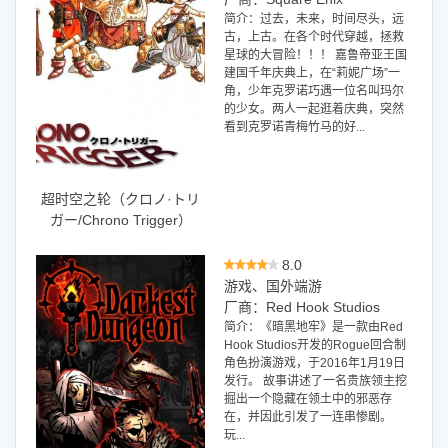
简介：过去，未来，时间尽头，远
古，上古。在各个时代穿越，拯救
星球的大冒险！！！ 嘉鲁帝亚王国
建国千年庆典上，在“莉妮广场”一
角，少年克罗诺巧遇一位名叫玛尔
的少女。两人一起逛着庆典，突然
看到克罗诺青梅竹马的好...
超时空之轮（クロノ·トリ
ガー/Chrono Trigger）
8.0
游戏、国外端游
厂商：Red Hook Studios
简介：《暗黑地牢》是一款由Red
Hook Studios开发的Rogue回合制
角色扮演游戏，于2016年1月19日
发行。 故事讲述了一名贵族领主挖
掘出一个隐藏在领土中的邪恶存
在，并因此引发了一连串惨剧。
玩...