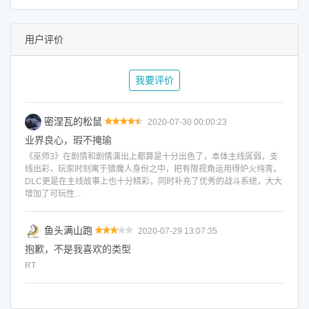
用户评价
我要评价
密涅瓦的松鼠
2020-07-30 00:00:23
业界良心，瑕不掩瑜
《巫师3》在剧情和剧情演出上都算是十分出色了，本体主线孱弱，支
线出彩，玩家时刻寓于猎魔人身份之中，把有限视角运用得炉火纯青。
DLC更是在主线故事上也十分精彩，同时补充了优秀的战斗系统，大大
增加了可玩性...
鱼头满山跑
2020-07-29 13:07:35
抱歉，不是我喜欢的类型
RT