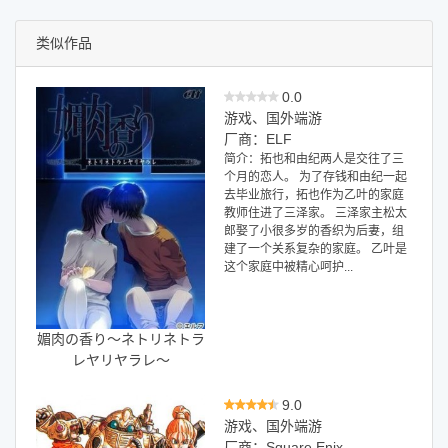
类似作品
0.0
游戏、国外端游
厂商：ELF
简介：拓也和由纪两人是交往了三
个月的恋人。 为了存钱和由纪一起
去毕业旅行，拓也作为乙叶的家庭
教师住进了三泽家。 三泽家主松太
郎娶了小很多岁的香织为后妻，组
建了一个关系复杂的家庭。 乙叶是
这个家庭中被精心呵护...
媚肉の香り～ネトリネトラ
レヤリヤラレ～
9.0
游戏、国外端游
厂商：Square Enix