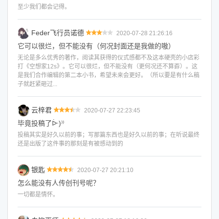
至少我们都会记得。
Feder飞行员诺德
2020-07-28 21:26:16
它可以很烂，但不能没有（何况封面还是我做的嗷）
无论是多么优秀的著作，阅读其获得的仪式感都不及这本硬壳的小店彩
打《空想家12s》。它可以很烂，但不能没有（更何况还不算孬）。这
是我们合作编辑的第二本小书，希望未来会更好。（所以要是有什么稿
子就赶紧砸过...
云梓君
2020-07-27 22:23:45
毕竟投稿了ᐕ)⁾⁾
投稿其实是好久以前的事；写那篇东西也是好久以前的事；在听说最终
还是出版了这件事的那刻是有被感动到的
银匙
2020-07-27 20:21:10
怎么能没有人传创刊号呢？
一切都是情怀。