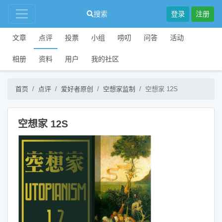
搜索
登录
注册
文章
点评
投票
小组
唠叨
问答
活动
相册
资料
用户
我的社区
首页
点评
爱好者原创
空想家监制
空想家 12S
空想家 12S