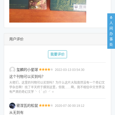
🐧
人
间
办
用户评价
事
处
我要评价
玺麟的小星球
2022-03-13 03:54:30
这个刊物可以买到吗？
大佬们，这里的刊物可以买到吗？为什么这片大陆竟然没有一个奇幻文
学杂志啊！找了半天终于摸到这里，但我……啊，我不相信中文世界没
有严肃的奇幻文学╰（‵□′）╯✧
密涅瓦的松鼠
2020-07-30 00:19:12
从无到有