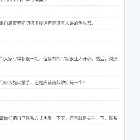
来自想絮絮叨叨很多废话但是没有人讲的鱼头君。
们大家写得都很一般，但是有的写就很让人开心。然后，沟通就直指核心
我们应该施以援手，还是应该再起炉灶玩一个？
请你们把自己联系方式也发一下呀，还有就是关注一下，联系一下我们呀