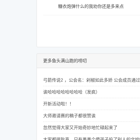
糖衣炮弹什么的我劝你还是多来点
更多鱼头满山跑的唠叨
弓箭传说2 ，公会名：剁椒如此多娇 公会成员通过微信
诶哈哈哈哈哈哈哈哈（发疯）
开新活动啦！！
大师邀请赛的稿子都很赞诶
忽然觉得大家又开始奇妙地忙碌起来了
大家都很耿直。只有墨墨个傻孩子投了别人的文哈