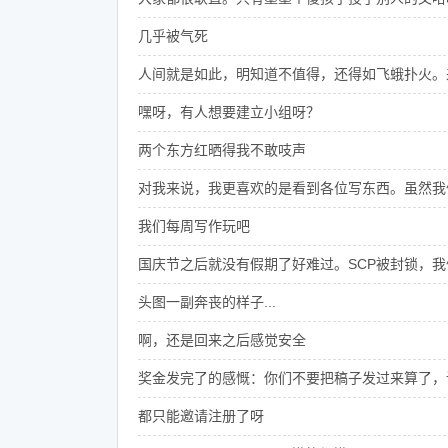
几乎被气死
人间就是如此，明知道不值得，还得如飞蛾扑火。
嘿呀，有人想要建立小组呀？
两个东方红晒得我不敢吱声
对我来说，我更喜欢的是看到各位写东西。虽然我
我们每周写作玩吧
国庆节之后就没有假期了好难过。SCP被封锁，
头图一副奔丧的样子...
啊，还是回来之后感觉安全
奖金发完了的感慨：你们不要把稿子发过来算了，
都只能邀请注册了呀