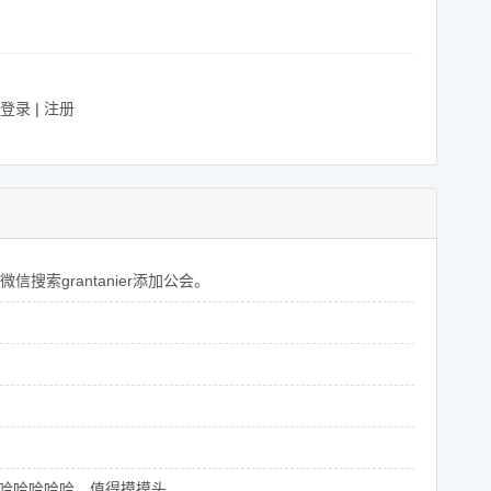
登录
|
注册
搜索grantanier添加公会。
哈哈哈哈哈。值得摸摸头