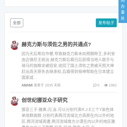
间
办
事
处
全部
发布帖子
赫克力斯与须佐之男的共通点?
因为天后希拉作梗,导致赫克力斯未如预期称王,多利安
由迈锡尼王统治,赫克力斯后裔日后获得当地人联手与
骑马的独眼龙被招安,收回了国土须佐之男被天照大神
赶出高天原失去继承权,后裔得到祖神帮助在日本建立
国家成...
AMAMI
发表于
2035 天前
0
1982
创世纪挪亚众子研究
挪亚三子:雅弗,闪,含,可以分别代表R,J,E三个Y染色体
单倍群族群,分别代表两河流域北方高原在内以外的地
区,两河流域周遭,两河流域南方沙漠在内以外的地区雅