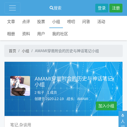
搜索
登录
注册
文章
点评
投票
小组
唠叨
问答
活动
相册
资料
用户
我的社区
首页
小组
AMAMI穿凿附会的历史与神话笔记小组
AMAMI穿凿附会的历史与神话笔记
小组
2 帖子
1 成员
创建于 2020-12-19
组长：
AMAMI
加入小组
🐧
人
笔记,杂谈用