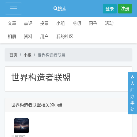
搜索
登录
注册
文章
点评
投票
小组
唠叨
问答
活动
相册
资料
用户
我的社区
首页
小组
世界构造者联盟
世界构造者联盟
🐧
人
间
办
事
世界构造者联盟相关的小组
处