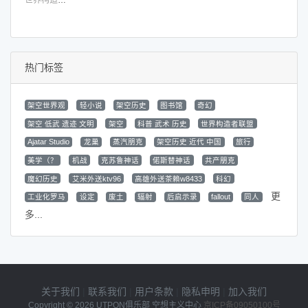
世界构造者联盟
热门标签
架空世界观
轻小说
架空历史
图书馆
奇幻
架空 低武 遗迹 文明
架空
科普 武术 历史
世界构造者联盟
Ajatar Studio
龙巢
蒸汽朋克
架空历史 近代 中国
旅行
美学（？
机战
克苏鲁神话
偌斯替神话
共产朋克
魔幻历史
艾米外送ktv96
高雄外送茶賴w8433
科幻
更
工业化罗马
设定
废土
辐射
后启示录
fallout
同人
多...
关于我们
|
联系我们
|
用户条款
|
隐私申明
|
加入我们
Copyright © 2026
UTPON俱乐部 空想主义中心
京ICP备09050100号