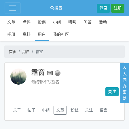
搜索
登录
注册
文章
点评
投票
小组
唠叨
问答
活动
相册
资料
用户
我的社区
首页
用户
霜窗
🐧
霜窗
人
间
懒的都不写签名
办
关注
事
处
关于
帖子
小组
文章
粉丝
关注
留言