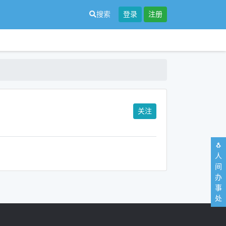
搜索
登录
注册
关注
🐧
人
间
办
事
处