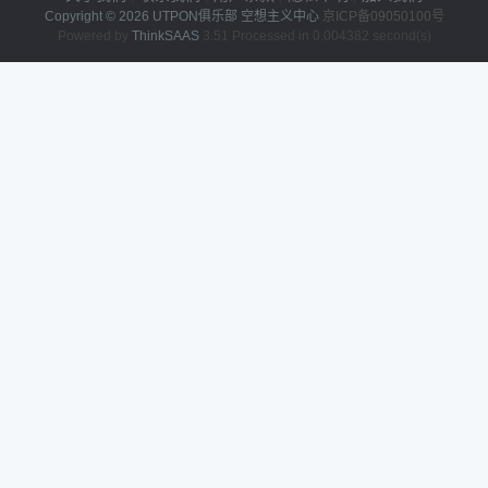
Copyright © 2026
UTPON俱乐部 空想主义中心
京ICP备09050100号
Powered by
ThinkSAAS
3.51 Processed in 0.004382 second(s)