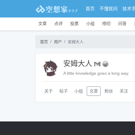
首页
不懂就问
技术
文章
点评
投票
小组
唠叨
问答
首页
用户
安姆大人
安姆大人
A little knowledge goes a long way.
关于
帖子
小组
文章
粉丝
关注