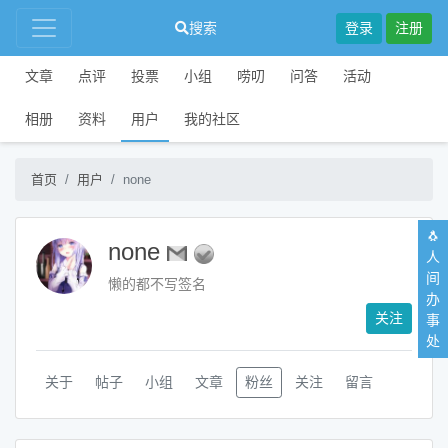
搜索
登录
注册
文章
点评
投票
小组
唠叨
问答
活动
相册
资料
用户
我的社区
首页
用户
none
🐧
none
人
间
懒的都不写签名
办
关注
事
处
关于
帖子
小组
文章
粉丝
关注
留言