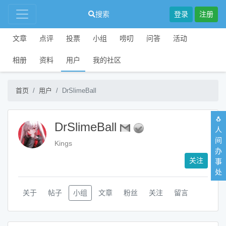
搜索
登录
注册
文章
点评
投票
小组
唠叨
问答
活动
相册
资料
用户
我的社区
首页
用户
DrSlimeBall
🐧
DrSlimeBall
人
间
Kings
办
关注
事
处
关于
帖子
小组
文章
粉丝
关注
留言