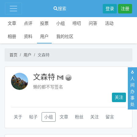
搜索
登录
注册
文章
点评
投票
小组
唠叨
问答
活动
相册
资料
用户
我的社区
首页
用户
文森特
🐧
文森特
人
间
懒的都不写签名
办
关注
事
处
关于
帖子
小组
文章
粉丝
关注
留言