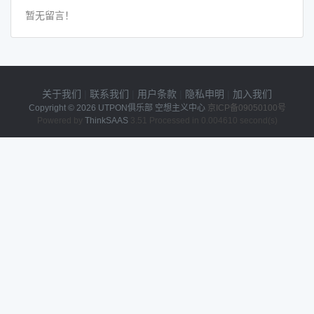
暂无留言！
关于我们
|
联系我们
|
用户条款
|
隐私申明
|
加入我们
Copyright © 2026
UTPON俱乐部 空想主义中心
京ICP备09050100号
Powered by
ThinkSAAS
3.51 Processed in 0.004610 second(s)