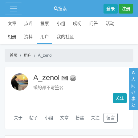
搜索
登录
注册
文章
点评
投票
小组
唠叨
问答
活动
相册
资料
用户
我的社区
首页
用户
A_zenol
🐧
A_zenol
人
间
懒的都不写签名
办
关注
事
处
关于
帖子
小组
文章
粉丝
关注
留言