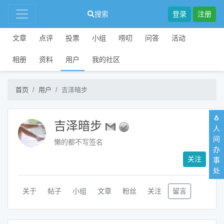
搜索
登录
注册
文章
点评
投票
小组
唠叨
问答
活动
相册
资料
用户
我的社区
首页
用户
吉泽暗步
🐧
吉泽暗步
人
间
懒的都不写签名
办
关注
事
处
关于
帖子
小组
文章
粉丝
关注
留言