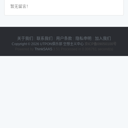
暂无留言！
关于我们
|
联系我们
|
用户条款
|
隐私申明
|
加入我们
Copyright © 2026
UTPON俱乐部 空想主义中心
京ICP备09050100号
Powered by
ThinkSAAS
3.51 Processed in 0.006761 second(s)