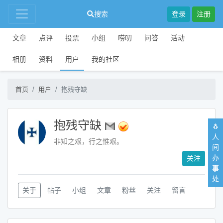
搜索
登录
注册
文章
点评
投票
小组
唠叨
问答
活动
相册
资料
用户
我的社区
首页
用户
抱残守缺
抱残守缺
🐧
人
非知之艰，行之惟艰。
间
办
关注
事
处
关于
帖子
小组
文章
粉丝
关注
留言