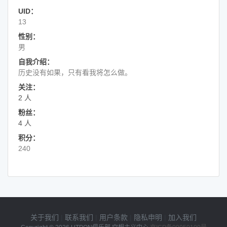
UID：
13
性别：
男
自我介绍：
历史没有如果，只有看我将怎么做。
关注：
2 人
粉丝：
4 人
积分：
240
关于我们
|
联系我们
|
用户条款
|
隐私申明
|
加入我们