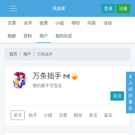
搜索
登录
注册
文章
点评
投票
小组
唠叨
问答
活动
相册
资料
用户
我的社区
首页
用户
万条拙手
万条拙手
🐧
人
懒的都不写签名
间
办
关注
事
处
关于
帖子
小组
文章
粉丝
关注
留言