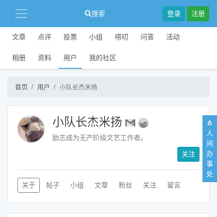
搜索
登录
注册
文章
点评
投票
小组
唠叨
问答
活动
相册
资料
用户
我的社区
首页
用户
小队长杰米扬
小队长杰米扬
🐧
人
励志成为无产阶级文艺工作者。
间
办
关注
事
处
关于
帖子
小组
文章
粉丝
关注
留言