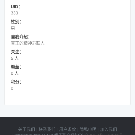
UID：
333
性别：
男
自我介绍：
真正的精神苏联人
关注：
5 人
粉丝：
0 人
积分：
0
关于我们
|
联系我们
|
用户条款
|
隐私申明
|
加入我们