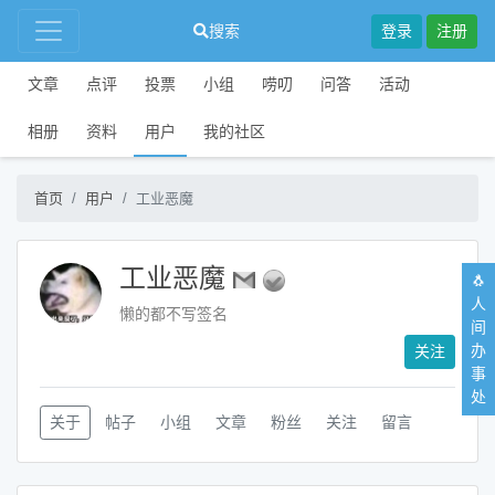
搜索
登录
注册
文章
点评
投票
小组
唠叨
问答
活动
相册
资料
用户
我的社区
首页
用户
工业恶魔
工业恶魔
🐧
人
懒的都不写签名
间
办
关注
事
处
关于
帖子
小组
文章
粉丝
关注
留言