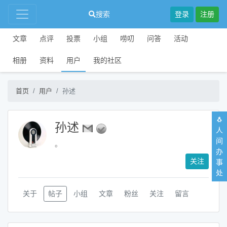
搜索
登录
注册
文章
点评
投票
小组
唠叨
问答
活动
相册
资料
用户
我的社区
首页
用户
孙述
🐧
孙述
人
间
。
办
关注
事
处
关于
帖子
小组
文章
粉丝
关注
留言