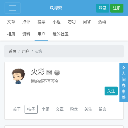
搜索
登录
注册
文章
点评
投票
小组
唠叨
问答
活动
相册
资料
用户
我的社区
首页
用户
火彩
🐧
火彩
人
间
懒的都不写签名
办
关注
事
处
关于
帖子
小组
文章
粉丝
关注
留言