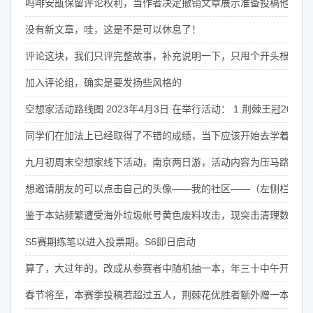
吗啡安瓿保留评论权利，当作者决定撤销文章展示准备投稿他处，
没有新文章，哇，这是不是可以休息了！
评论这块，我们只评完整故事，补充说明一下，只甩个开头根本没
加入评论组，确实是要发扬些风格的
空想家活动路线图 2023年4月3日 在举行活动： 1.荆棘王
同学们在加法上已经取得了不错的成绩，当下应该开始去学着做些
九月初周末空想家线下活动，南京两日游，活动内容为压马路吹逼
想邀请朋友的可以点击自己的头像——我的社区——（左侧栏最下
鉴于本站频繁遭受海外垃圾帐号黄色废料攻击，现突击清理数据异常账号
S5赛期练笔以进入投票期。S6即日启动
算了，大过年的，改成从参赛者中随机抽一本，年三十中午开奖
春节将至，本赛季投稿若超过五人，荆棘花优胜者额外赠一本《空想