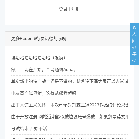
登录
|
注册
🐧
人
更多Feder飞行员诺德的唠叨
间
办
事
诶哈哈哈哈哈哈哈哈（发疯）
处
额……现在开始，全网通缉Aqua。
其实新出的铁血战士还是不错的，趁着没下画大家可以去试试
屯友高产似母猪，这得从哪看起呀
出于人道主义关怀，本次mop对荆棘王冠2023作品的评论只会公
由于开放注册 网站近期疑似被垃圾账号爆破，如果您是英文用户名，还使用了ve
考试结束 开始干活