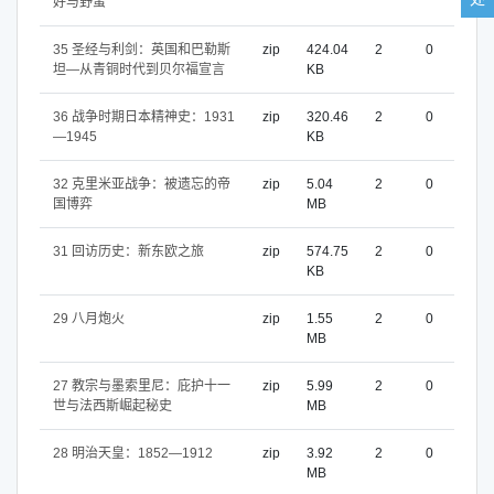
好与野蛮
35 圣经与利剑：英国和巴勒斯
zip
424.04
2
0
坦—从青铜时代到贝尔福宣言
KB
36 战争时期日本精神史：1931
zip
320.46
2
0
—1945
KB
32 克里米亚战争：被遗忘的帝
zip
5.04
2
0
国博弈
MB
31 回访历史：新东欧之旅
zip
574.75
2
0
KB
29 八月炮火
zip
1.55
2
0
MB
27 教宗与墨索里尼：庇护十一
zip
5.99
2
0
世与法西斯崛起秘史
MB
28 明治天皇：1852—1912
zip
3.92
2
0
MB