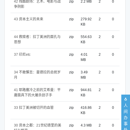
42 残酷剧场：艺术、电影与战
zip
2.2 MB
2
0
争阴影
43 资本主义的未来
zip
279.92
2
0
KB
44 救赎者：拉丁美洲的面孔与
zip
554.63
2
0
思想
KB
37 印尼etc
zip
4.01
2
0
MB
34 不敢懈怠：曼德拉的总统岁
zip
3.49
2
0
月
MB
41 耶路撒冷之前的艾希曼：平
zip
944.81
2
0
庸面具下的大屠杀刽子手
KB
🐧
人
33 拉丁美洲被切开的血管
zip
416.86
2
0
间
KB
办
事
30 资本之都：21世纪德里的美
zip
4.3 MB
2
0
处