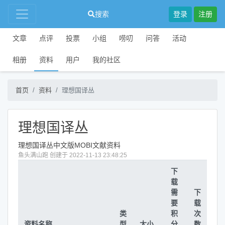
搜索
登录
注册
文章
点评
投票
小组
唠叨
问答
活动
相册
资料
用户
我的社区
首页
资料
理想国译丛
理想国译丛
理想国译丛中文版MOBI文献资料
鱼头满山跑 创建于 2022-11-13 23:48:25
下
载
需
下
要
载
类
积
次
资料名称
型
大小
分
数