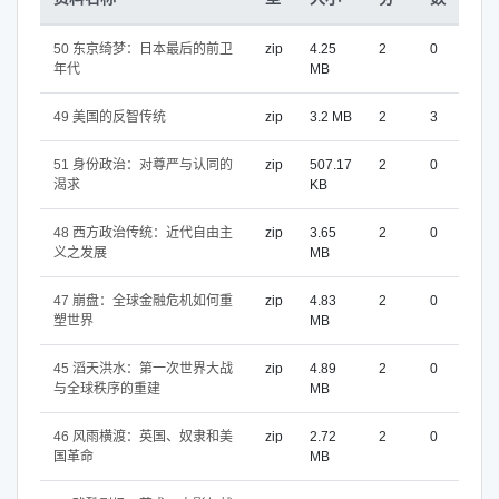
50 东京绮梦：日本最后的前卫
zip
4.25
2
0
年代
MB
49 美国的反智传统
zip
3.2 MB
2
3
51 身份政治：对尊严与认同的
zip
507.17
2
0
渴求
KB
48 西方政治传统：近代自由主
zip
3.65
2
0
义之发展
MB
47 崩盘：全球金融危机如何重
zip
4.83
2
0
塑世界
MB
45 滔天洪水：第一次世界大战
zip
4.89
2
0
与全球秩序的重建
MB
46 风雨横渡：英国、奴隶和美
zip
2.72
2
0
国革命
MB