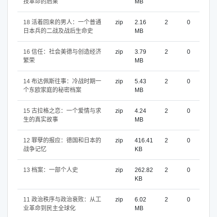
技革命的后果
MB
18 活着回来的男人：一个普通
zip
2.16
2
0
日本兵的二战及战后生命史
MB
16 信任：社会美德与创造经济
zip
3.79
2
0
繁荣
MB
14 布达佩斯往事：冷战时期一
zip
5.43
2
0
个东欧家庭的秘密档案
MB
15 古拉格之恋：一个爱情与求
zip
4.24
2
0
生的真实故事
MB
12 罪孽的报应：德国和日本的
zip
416.41
2
0
战争记忆
KB
13 档案：一部个人史
zip
262.82
2
0
KB
11 政治秩序与政治衰败：从工
zip
6.02
2
0
业革命到民主全球化
MB