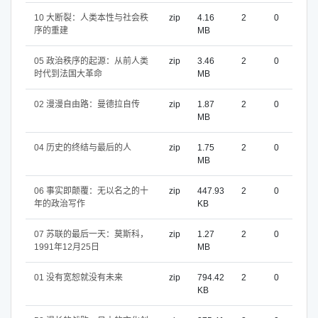
10 大断裂：人类本性与社会秩
zip
4.16
2
0
序的重建
MB
05 政治秩序的起源：从前人类
zip
3.46
2
0
时代到法国大革命
MB
02 漫漫自由路：曼德拉自传
zip
1.87
2
0
MB
04 历史的终结与最后的人
zip
1.75
2
0
MB
06 事实即颠覆：无以名之的十
zip
447.93
2
0
年的政治写作
KB
07 苏联的最后一天：莫斯科，
zip
1.27
2
0
1991年12月25日
MB
01 没有宽恕就没有未来
zip
794.42
2
0
KB