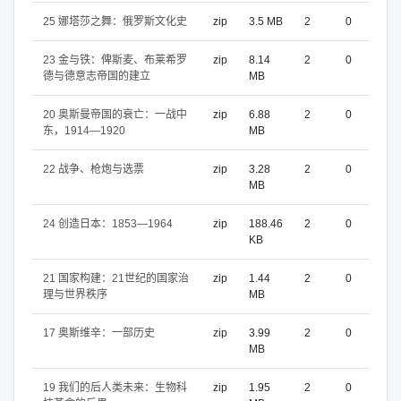
25 娜塔莎之舞：俄罗斯文化史
zip
3.5 MB
2
0
23 金与铁：俾斯麦、布莱希罗
zip
8.14
2
0
德与德意志帝国的建立
MB
20 奥斯曼帝国的衰亡：一战中
zip
6.88
2
0
东，1914—1920
MB
22 战争、枪炮与选票
zip
3.28
2
0
MB
24 创造日本：1853—1964
zip
188.46
2
0
KB
21 国家构建：21世纪的国家治
zip
1.44
2
0
理与世界秩序
MB
17 奥斯维辛：一部历史
zip
3.99
2
0
MB
19 我们的后人类未来：生物科
zip
1.95
2
0