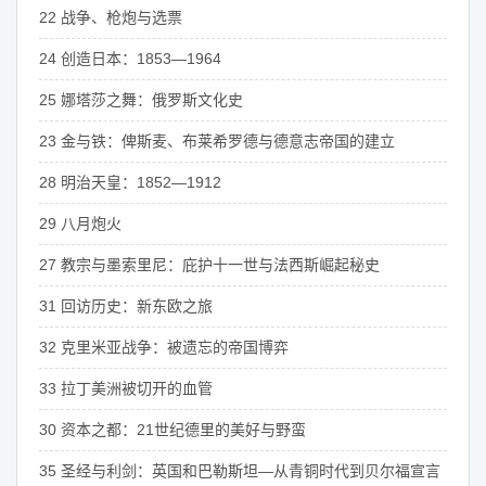
22 战争、枪炮与选票
24 创造日本：1853—1964
25 娜塔莎之舞：俄罗斯文化史
23 金与铁：俾斯麦、布莱希罗德与德意志帝国的建立
28 明治天皇：1852—1912
29 八月炮火
27 教宗与墨索里尼：庇护十一世与法西斯崛起秘史
31 回访历史：新东欧之旅
32 克里米亚战争：被遗忘的帝国博弈
33 拉丁美洲被切开的血管
30 资本之都：21世纪德里的美好与野蛮
35 圣经与利剑：英国和巴勒斯坦—从青铜时代到贝尔福宣言