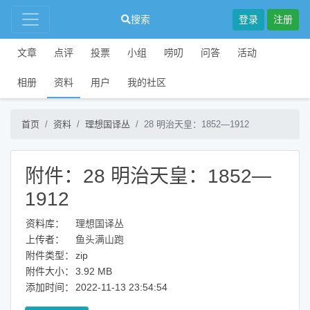
搜索
登录
注册
文章
点评
投票
小组
唠叨
问答
活动
相册
资料
用户
我的社区
首页
资料
理想国译丛
28 明治天皇：1852—1912
附件：28 明治天皇：1852—
1912
资料库：
理想国译丛
上传者：
鱼头满山跑
附件类型：
zip
附件大小：
3.92 MB
添加时间：
2022-11-13 23:54:54