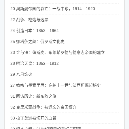
20 奥斯曼帝国的衰亡：一战中东，1914—1920
22 战争、枪炮与选票
24 创造日本：1853—1964
25 娜塔莎之舞：俄罗斯文化史
23 金与铁：俾斯麦、布莱希罗德与德意志帝国的建立
28 明治天皇：1852—1912
29 八月炮火
27 教宗与墨索里尼：庇护十一世与法西斯崛起秘史
31 回访历史：新东欧之旅
32 克里米亚战争：被遗忘的帝国博弈
33 拉丁美洲被切开的血管