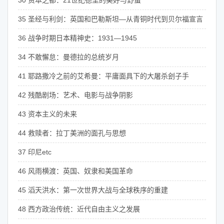
30 资本之都：21世纪德里的美好与野蛮
35 圣经与利剑：英国和巴勒斯坦—从青铜时代到贝尔福宣言
36 战争时期日本精神史：1931—1945
34 不敢懈怠：曼德拉的总统岁月
41 耶路撒冷之前的艾希曼：平庸面具下的大屠杀刽子手
42 残酷剧场：艺术、电影与战争阴影
43 资本主义的未来
44 救赎者：拉丁美洲的面孔与思想
37 印尼etc
46 风雨横渡：英国、奴隶和美国革命
45 滔天洪水：第一次世界大战与全球秩序的重建
48 西方政治传统：近代自由主义之发展