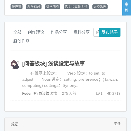
事
新怪谭
科学幻想
蒸汽朋克
洛夫拉克拉夫特
太空歌剧
处
全部
创作理论
作品分享
资料分享
问答板块
发布帖子
原创作品
[问答板块]
浅谈设定与故事
在维基上设定： Verb 设定：to set; to
adjust Noun设定：setting; preference；(Taiwan,
computing) settings：Synony...
Feder飞行员诺德
发表于
275 天前
1
2713
成员
更多