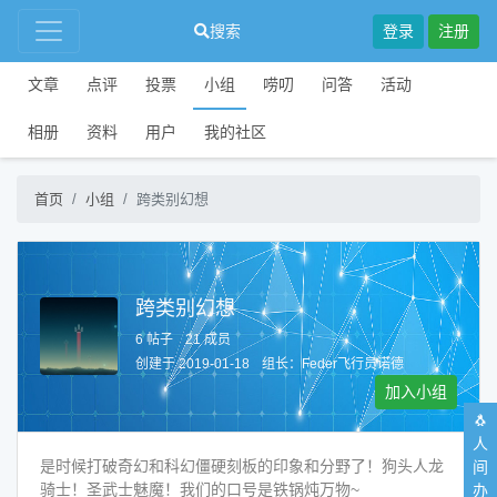
搜索
登录
注册
文章
点评
投票
小组
唠叨
问答
活动
相册
资料
用户
我的社区
首页
小组
跨类别幻想
跨类别幻想
6 帖子
21 成员
创建于 2019-01-18
组长：
Feder飞行员诺德
加入小组
🐧
人
是时候打破奇幻和科幻僵硬刻板的印象和分野了！狗头人龙
间
骑士！圣武士魅魔！我们的口号是铁锅炖万物~
办