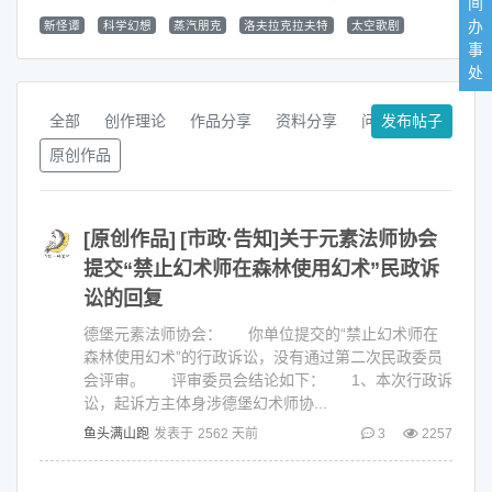
间
办
新怪谭
科学幻想
蒸汽朋克
洛夫拉克拉夫特
太空歌剧
事
处
全部
创作理论
作品分享
资料分享
问答板块
发布帖子
原创作品
[原创作品]
[市政·告知]关于元素法师协会
提交“禁止幻术师在森林使用幻术”民政诉
讼的回复
德堡元素法师协会： 你单位提交的“禁止幻术师在
森林使用幻术”的行政诉讼，没有通过第二次民政委员
会评审。 评审委员会结论如下： 1、本次行政诉
讼，起诉方主体身涉德堡幻术师协...
鱼头满山跑
发表于
2562 天前
3
2257