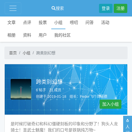
搜索
登录
注册
文章
点评
投票
小组
唠叨
问答
活动
相册
资料
用户
我的社区
首页
小组
跨类别幻想
跨类别幻想
6 帖子
21 成员
创建于 2019-01-18
组长：
Feder飞行员诺德
加入小组
🐧
是时候打破奇幻和科幻僵硬刻板的印象和分野了！狗头人龙
人
骑士！圣武士魅魔！我们的口号是铁锅炖万物~