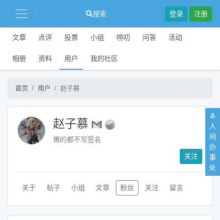
搜索
登录
注册
文章
点评
投票
小组
唠叨
问答
活动
相册
资料
用户
我的社区
首页
用户
赵子慕
🐧
赵子慕
人
间
懒的都不写签名
办
关注
事
处
关于
帖子
小组
文章
粉丝
关注
留言