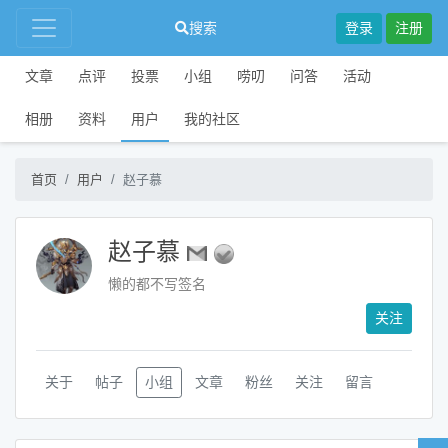
搜索
登录
注册
文章
点评
投票
小组
唠叨
问答
活动
相册
资料
用户
我的社区
首页
用户
赵子慕
赵子慕
懒的都不写签名
关注
关于
帖子
小组
文章
粉丝
关注
留言