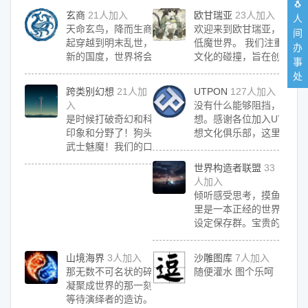
🐧
玄商
21人加入
欧甘瑞亚
23人加入
人
天命玄鸟，降而生商。如果我们一
欢迎来到欧甘瑞亚，这个
间
起穿越到明末乱世，从头建立一个
低魔世界。 我们注重历史
办
新的国度，世界将会是怎样？ 本小
文化的碰撞，旨在创造一
事
组是穿越桌面角色扮演游戏专用小
不乏严谨的梦想乡。 组织
处
组
号为：362786742。
跨类别幻想
21人加
UTPON
127人加入
入
没有什么能够阻挡，自由
是时候打破奇幻和科幻僵硬刻板的
想。感谢各位加入UTPO
印象和分野了！狗头人龙骑士！圣
想文化俱乐部，这里是站
武士魅魔！我们的口号是铁锅炖万
布俱乐部官方信息的唯一
物~
议您首先关注，以便获得
世界构造者联盟
33
动通知。
人加入
倾听感受思考，摸鱼打牌赛
里是一本正经的世界构造
设定保存群。宝贵的文和
贮存在这里。水逼群37735
迎大家加入。
山境海界
3人加入
沙雕图库
7人加入
那无数不可名状的碎片，正等待着
随便灌水 图个乐呵
凝聚成世界的那一刻， 同时它也在
等待演绎者的造访。