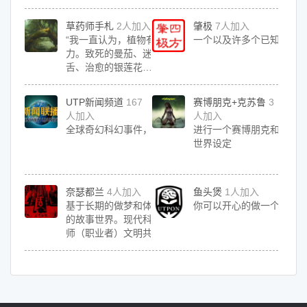
草药师手札
2人加入
肇极
7人加入
“我一直认为，植物有种神奇的魔
一个以及许多个已知的文
力。致死的曼茄、迷幻的艾德之
舌、治愈的银莲花……它们生长在
同一片土地上，吸收着相同的空
气，却千姿百态，犹如众人。”
UTP新闻频道
167
赛博朋克+克苏鲁
3
人加入
人加入
全球奇幻科幻事件，最近最快通告
进行一个赛博朋克和克苏
世界设定
奈瑟都兰
4人加入
鱼头煲
1人加入
基于长期的做梦和体验和无端幻想
你可以开心的做一个咸鱼
的故事世界。现代科技和落后的法
师（职业者）文明共存在困顿苦难
的世界上，之前做过（并且现在还
是）群设世界（完全欢迎其它人拿
走一部分地区随便写）