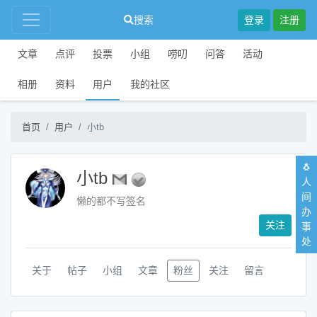
搜索
登录
注册
文章
点评
投票
小组
唠叨
问答
活动
相册
资料
用户
我的社区
首页
用户
小tb
🐧
小tb
人
间
懒的都不写签名
办
关注
事
处
关于
帖子
小组
文章
粉丝
关注
留言