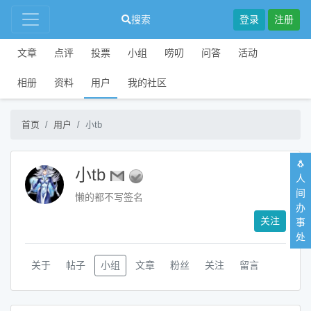
搜索
登录
注册
文章
点评
投票
小组
唠叨
问答
活动
相册
资料
用户
我的社区
首页
用户
小tb
🐧
小tb
人
间
懒的都不写签名
办
关注
事
处
关于
帖子
小组
文章
粉丝
关注
留言