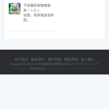
干豆腐的杂物堆放
处
7人加入
如题，用来堆放各种乱七八糟的东
西。
关于我们
|
联系我们
|
用户条款
|
隐私申明
|
加入我们
Copyright © 2026
UTPON俱乐部 空想主义中心
京ICP备09050100号
Powered by
ThinkSAAS
3.51 Processed in 0.005625 second(s)