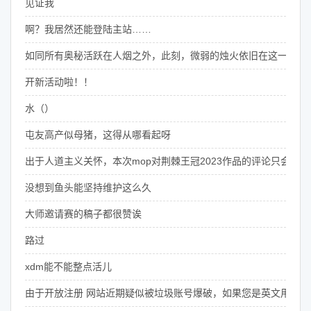
见证我
啊？我居然还能登陆主站……
如同所有奥秘活跃在人烟之外，此刻，微弱的烛火依旧在这一隅闪
开新活动啦！！
水（）
屯友高产似母猪，这得从哪看起呀
出于人道主义关怀，本次mop对荆棘王冠2023作品的评论只会公
没想到鱼头能坚持维护这么久
大师邀请赛的稿子都很赞诶
路过
xdm能不能整点活儿
由于开放注册 网站近期疑似被垃圾账号爆破，如果您是英文用户名，还使用了ve