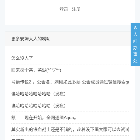
登录
|
注册
🐧
人
更多安姆大人的唠叨
间
办
事
怎么没人了
处
回来探个亲，芜湖(*^▽^*)
弓箭传说2 ，公会名：剁椒如此多娇 公会成员通过微信搜索grantan
诶哈哈哈哈哈哈哈哈（发疯）
诶哈哈哈哈哈哈哈哈（发疯）
额……现在开始，全网通缉Aqua。
其实新出的铁血战士还是不错的，趁着没下画大家可以去试试