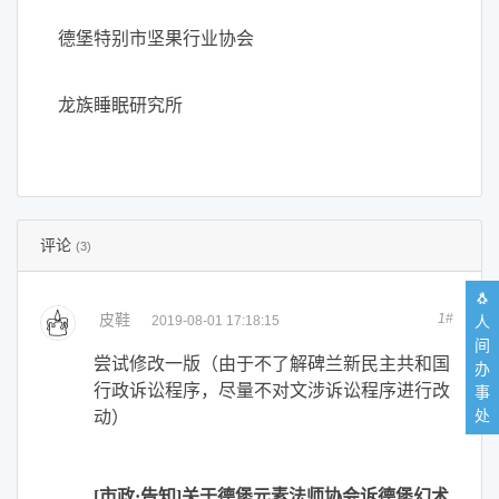
德堡特别市坚果行业协会
龙族睡眠研究所
评论
(3)
🐧
皮鞋
1#
人
2019-08-01 17:18:15
间
尝试修改一版（由于不了解碑兰新民主共和国
办
行政诉讼程序，尽量不对文涉诉讼程序进行改
事
处
动）
[
市政·告知]关于德堡元素法师协会诉德堡幻术