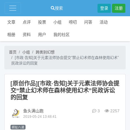
搜索
登录
注册
文章
点评
投票
小组
唠叨
问答
活动
相册
资料
用户
我的社区
首页
小组
跨类别幻想
[市政·告知]关于元素法师协会提交“禁止幻术师在森林使用幻术”
民政诉讼的回复
[原创作品]
[市政·告知]关于元素法师协会提
交“禁止幻术师在森林使用幻术”民政诉讼
的回复
鱼头满山跑
3
2257
2019-05-24 13:48:41
胡扯八道