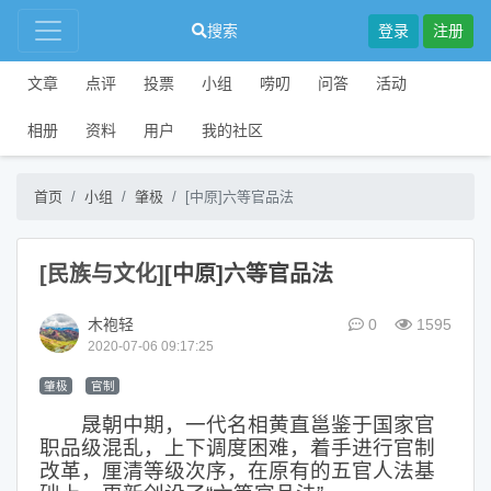
搜索
登录
注册
文章
点评
投票
小组
唠叨
问答
活动
相册
资料
用户
我的社区
首页
小组
肇极
[中原]六等官品法
[民族与文化]
[中原]六等官品法
木袍轻
0
1595
2020-07-06 09:17:25
肇极
官制
晟朝中期，一代名相黄直邕鉴于国家官
职品级混乱，上下调度困难，着手进行官制
改革，厘清等级次序，在原有的五官人法基