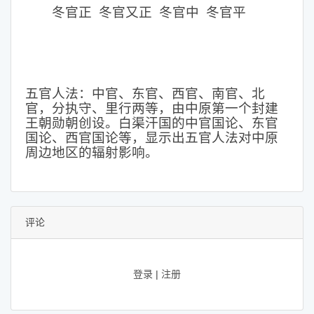
冬官正 冬官又正 冬官中 冬官平
五官人法：中官、东官、西官、南官、北
官，分执守、里行两等，由中原第一个封建
王朝勋朝创设。白渠汗国的中官国论、东官
国论、西官国论等，显示出五官人法对中原
周边地区的辐射影响。
评论
登录
|
注册