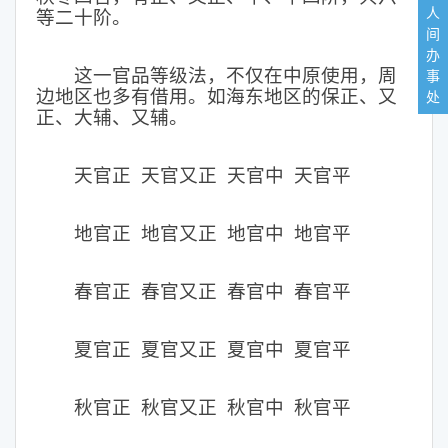
人
等二十阶。
间
办
这一官品等级法，不仅在中原使用，周
事
边地区也多有借用。如海东地区的保正、又
处
正、大辅、又辅。
天官正 天官又正 天官中 天官平
地官正 地官又正 地官中 地官平
春官正 春官又正 春官中 春官平
夏官正 夏官又正 夏官中 夏官平
秋官正 秋官又正 秋官中 秋官平