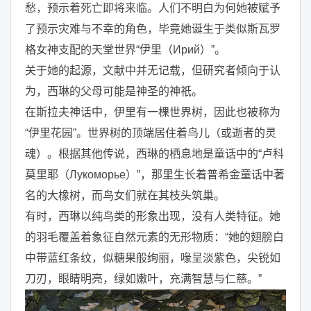
愁，预示着死亡即将来临。人们不明白为何她被赋予
了预示灾难与不幸的角色，毕竟她诞生于类似斯瓦罗
格女神支配的天堂世界“伊里（Ирий）”。
关于她的起源，文献中并无记载，但研究者倾向于认
为，西琳的父母可能是神圣的神祇。
在斯拉夫神话中，伊里有一棵世界树，因此也被称为
“伊里花园”。世界树的顶端居住着鸟儿（或逝者的灵
魂）。根据其他传说，西琳的栖息地是童话中的“卢科
莫里耶（Лукоморье）”，那里生长着普希金童话中著
名的大橡树，而鸟女们就在其枝头筑巢。
有时，西琳以纯鸟类的形象出现，没有人类特征。她
的羽毛覆盖着象征自然元素的无形物质：“她的翅膀白
中带蓝红条纹，似糖果般绚丽，喙呈淡紫色，尖锐如
刀刃，眼睛明亮，绿如嫩叶，充满智慧与仁慈。”