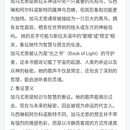
加马尤恩是斯拉夫神话中另一只重要的先知鸟，与西
琳和阿尔科诺斯特同属神鸟范畴，但其形象和功能更
为独特。加马尤恩通常被描绘为一只巨大的黑鸟，拥
有女性面容，栖息在世界树的枝头或东方的神秘岛
屿。 她的名字可能与斯拉夫语中的“歌唱”或“预言”相
关，象征她作为智慧与预言的化身。
加马尤恩被认为是“光之书”（Book of Light）的守护
者，这本书据说记载了宇宙的起源、人类的命运以及
众神的秘密。她的歌声不仅是预言，还包含了深刻的
哲理，能启迪听者的灵魂。
2. 象征意义
加马尤恩是知识与智慧的象征。她的歌声能揭示过
去、现在与未来的秘密，因此被视为命运的代言人。
与西琳和阿尔科诺斯特不同，加马尤恩的预言并不带
有强烈的情感色彩，而是以冷静而客观的方式传递真