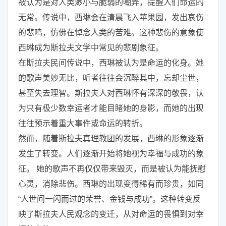
被认为是对人类渺小与脆弱的嘲弄，提醒人们命运的
无常。传说中，西琳会在清晨飞入苹果园，发出哀伤
的悲鸣，仿佛在悼念人类的苦难。这种悲伤的意象使
西琳成为斯拉夫文学中常见的悲剧象征。
在斯拉夫民间传说中，西琳被认为是命运的化身。她
的歌声美妙无比，听者往往会沉醉其中，忘却尘世，
甚至失去理智。斯拉夫人对西琳怀有深深的敬畏，认
为只有极少数幸运者才能目睹她的身影，而她的出现
往往预示着重大事件或命运的转折。
然而，随着斯拉夫真理教团的发展，西琳的形象逐渐
发生了转变。人们逐渐开始将她视为幸福与成功的象
征。 她的歌声不再仅仅带来毁灭，而是被认为能抚慰
心灵，消除悲伤。西琳的出现变得稀有而珍贵，如同
“人世间一闪而过的荣誉、金钱与成功”。这种转变反
映了斯拉夫人民观念的变迁，从对命运的畏惧到对幸