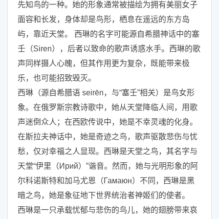
先知鸟的一种。她的形象通常被描绘为拥有美丽女子
面容和长发，身体却是鸟形，栖息在遥远的东方岛
屿，靠近天堂。 西琳的名字可能源自希腊神话中的塞
壬（Siren），后者以致命的歌声诱惑水手。西琳的歌
声同样摄人心魄，但其作用更为复杂，既能带来极
乐，也可能招致毁灭。
西琳（源自希腊语 seirēn，与“塞壬”相关）是鸟女形
象。在俄罗斯宗教诗歌中，她从天堂降临人间，用歌
声迷倒众人；在西欧传说中，她是不幸灵魂的化身。
在斯拉夫神话中，她是奇迹之鸟，歌声驱散悲伤与忧
愁，仅对幸福之人显现。西琳是天堂之鸟，其名字与
天堂“伊里（Ирий）”谐音。然而，她与光明形象的阿
尔科诺斯特和加马尤恩（Гамаюн）不同，西琳是黑
暗之鸟，她是象征地下世界统治者神姬们的使者。
西琳是一只承载忧郁与悲伤的鸟儿，她的翅膀带来哀