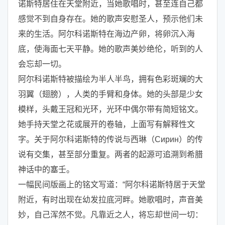
诺斯特居住在天堂附近，当她歌唱时，甚至连自己都
感觉不到自身存在。她的歌声安慰圣人，预示他们未
来的生活。阿尔科诺斯特在海边产卵，将卵沉入海
底，使海面七天平静。她的歌声美妙绝伦，听到的人
会忘却一切。
阿尔科诺斯特被描绘为半人半鸟，拥有色彩斑斓的大
羽翼（翅膀），人类的手臂和身体。她的头部是少女
模样，头戴王冠和光环，光环中偶尔带有简短铭文。
她手持天堂之花或展开的卷轴，上面写有解释性文
字。关于阿尔科诺斯特的传说与西琳（Сирин）的传
说有交集，甚至部分重复。两者的起源可追溯到希腊
神话中的塞壬。
一幅民间版画上的铭文写道：“阿尔科诺斯特居于天堂
附近，有时出现在幼发拉底河畔。她歌唱时，声音美
妙，自己浑然不觉。凡靠近之人，将忘却世间一切：