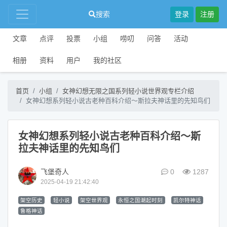
搜索
登录
注册
文章
点评
投票
小组
唠叨
问答
活动
相册
资料
用户
我的社区
首页
小组
女神幻想无限之国系列轻小说世界观专栏介绍
女神幻想系列轻小说古老种百科介绍～斯拉夫神话里的先知鸟们
女神幻想系列轻小说古老种百科介绍～斯
拉夫神话里的先知鸟们
飞堡奇人
0
1287
2025-04-19 21:42:40
架空历史
轻小说
架空世界观
永恒之国潮起时刻
凯尔特神话
鲁格神话