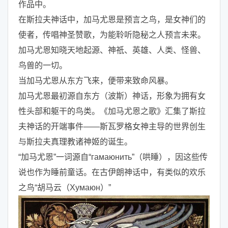
作品中。
在斯拉夫神话中，加马尤恩是预言之鸟，是女神们的
使者，传唱神圣赞歌，为能聆听隐秘之人预言未来。
加马尤恩知晓天地起源、神祇、英雄、人类、怪兽、
鸟兽的一切。
当加马尤恩从东方飞来，便带来致命风暴。
加马尤恩最初源自东方（波斯）神话，形象为拥有女
性头部和躯干的鸟类。《加马尤恩之歌》汇集了斯拉
夫神话的开端事件——斯瓦罗格女神主导的世界创生
与斯拉夫真理教诸神姬的诞生。
“加马尤恩”一词源自“гамаюнить”（哄睡），因这些传
说也作为睡前童话。在古伊朗神话中，有类似的欢乐
之鸟“胡马云（Хумаюн）”