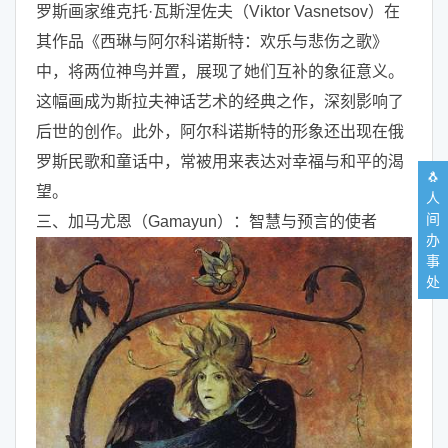
罗斯画家维克托·瓦斯涅佐夫（Viktor Vasnetsov）在
其作品《西琳与阿尔科诺斯特：欢乐与悲伤之歌》
中，将两位神鸟并置，展现了她们互补的象征意义。
这幅画成为斯拉夫神话艺术的经典之作，深刻影响了
后世的创作。此外，阿尔科诺斯特的形象还出现在俄
罗斯民歌和童话中，常被用来表达对幸福与和平的渴
🐧
望。
人
间
三、加马尤恩（Gamayun）：智慧与预言的使者
办
事
处