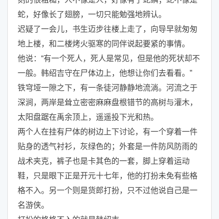
蛇，好像长了翅膀，一切只能勉强地辨认。
迟疑了一会儿，书生迈步往楼上走了，向导早就匆匆
地上楼，和二楼烤火驱寒的同伴说起要紧的事情。
他说：“有一个死人，死人是常见，但是他的死状却不
一般。韩绍吉守在尸体边上，他想让你们去看看。”
铁穹垭一隙之下，有一条徒河静静地流淌。河流之于
深涧，两岸是耸立密密麻麻盘根错节的高树与灌木，
太阳盘踞在禹余顶上，遥遥投下光和热。
两个人在挂有尸体的树边上下讨论，有一个穿着一件
贴身的透气衬衫，灰绿色的；外套是一件防风防雨的
战术夹克，裤子也是卡其色的一套，脚上穿着运动
鞋，只是眼下正是开元十七年，他的打扮未免有些格
格不入。另一个则是货郎打扮，只不过他说自己是一
名游侠。