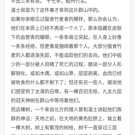
不出三年有丧。"十七年，睦州竹实。
道士就是为了这件事才来到这片群山中的。
如果你亲眼见过服食竹麦者的模样，那么你会认为，
他们在本质上已经不再是一个人了。原本隐藏在皮肤
下的血管青的耀眼，一条条耸立突起，在人身上好像
一条条经络，但更像是捆绑着那个人。大部分服食竹
麦的人都逐渐失踪，不能追踪他们的去向。他们中极
少的一部分被人目睹了死亡的过程，据说一部分人形
解销化，或如木偶，或如山笋，层层剥离，血肉已经
被吮食的什么都不剩下了；但还有另一些人，据说他
们感受到了太清的召唤，有一棵百仞无枝，九支九层
的冠天神树在群山中等待着他们。
而这棵树，一个来自北方的猎人曾和道士讲起他们族
群的神话：天地之初，在大地的黄色肚脐上，耸立着
一棵大树，树上有繁茂的树枝，树干一直穿过三层