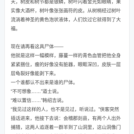
天，树皮和树节都是银鳞，树叶闪着金光如眼睛，果
实像大酒杯，树叶像张张画符的皮。从树梢经过树叶
流淌着神圣的黄色泡状液体，人们饮过它就得到了大
福。
现在请再看这具尸体——
他就是这样一幅模样，藤蔓一样的青色血管把他全身
紧紧捆住，瘦的好像没有脏器，眼眶深凹，皮肤一层
层龟裂好像能剥下来。
一个谁都认不出来是谁的尸体。
“不可想象……”道士说。
“难以置信……”韩绍吉说。
“我见过这样的人，也不是见过，听说过。”侠客突然
插话进来，他接下去说：会稽郡剡县，有两个人出外
捕猎，这两人追逐着一群羊到了山洞里，这山洞像门