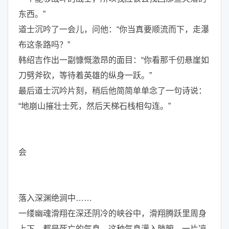
东西。”
道士沉吟了一会儿，问他：“你当真要顺流而下，走瀑
布这条路吗？”
韩绍吉作出一副慷慨激昂的面目：“你看那千仞悬崖如
刀劈斧砍，等待着英雄的纵身一跃。”
最后道士沉吟片刻，稍后他简简单单念了一句诗说：
“地崩山摧壮士死，然后天梯石栈相勾连。”
会
落入深渊绝涧中……
一缕幽魂滑翔在深还阴冷的峡谷中，滑翔腾跃里周身
上下，都是死亡的气息，这种气息灌入肺腑，一片凉