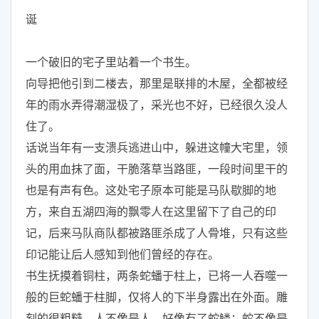
诞
一个破旧的宅子里站着一个书生。
向导把他引到二楼去，那里是联排的木屋，全都被经
年的雨水弄得潮湿极了，采光也不好，已经很久没人
住了。
话说当年有一支溃兵逃进山中，躲进这幢大宅里，领
头的用血抹了面，干脆落草当路匪，一段时间里干的
也是有声有色。这处宅子原本可能是马队歇脚的地
方，来自五湖四海的飘零人在这里留下了自己的印
记，后来马队商队都被路匪杀成了人骨堆，只有这些
印记能让后人感知到他们曾经的存在。
书生抚摸着铜柱，两条蛇蟠于柱上，已将一人吞噬一
般的巨蛇蟠于柱脚，仅将人的下半身露出在外面。雕
刻的很粗糙，人不像是人，好像有了蛇鳞；蛇不像是