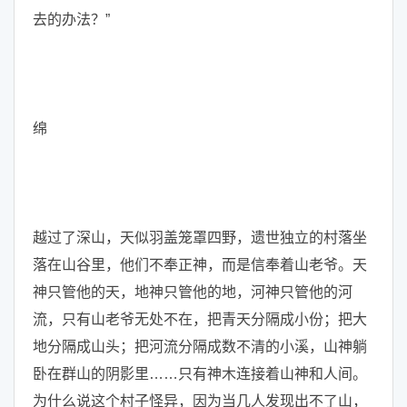
去的办法？”
绵
越过了深山，天似羽盖笼罩四野，遗世独立的村落坐
落在山谷里，他们不奉正神，而是信奉着山老爷。天
神只管他的天，地神只管他的地，河神只管他的河
流，只有山老爷无处不在，把青天分隔成小份；把大
地分隔成山头；把河流分隔成数不清的小溪，山神躺
卧在群山的阴影里……只有神木连接着山神和人间。
为什么说这个村子怪异，因为当几人发现出不了山，