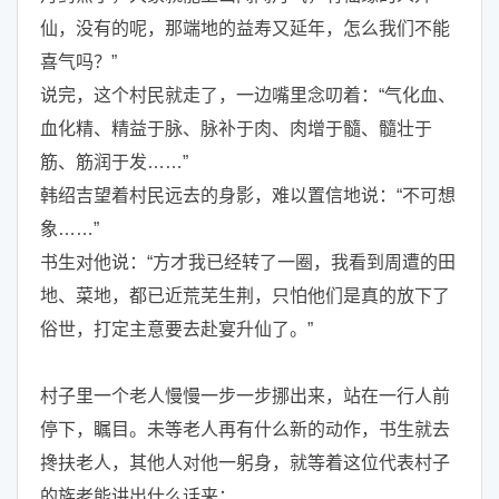
仙，没有的呢，那端地的益寿又延年，怎么我们不能
喜气吗？”
说完，这个村民就走了，一边嘴里念叨着：“气化血、
血化精、精益于脉、脉补于肉、肉增于髓、髓壮于
筋、筋润于发……”
韩绍吉望着村民远去的身影，难以置信地说：“不可想
象……”
书生对他说：“方才我已经转了一圈，我看到周遭的田
地、菜地，都已近荒芜生荆，只怕他们是真的放下了
俗世，打定主意要去赴宴升仙了。”
村子里一个老人慢慢一步一步挪出来，站在一行人前
停下，瞩目。未等老人再有什么新的动作，书生就去
搀扶老人，其他人对他一躬身，就等着这位代表村子
的族老能讲出什么话来：