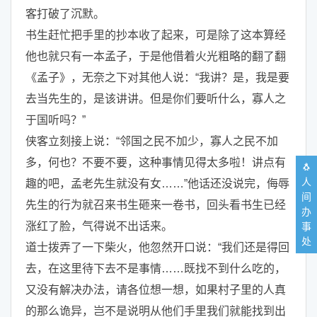
客打破了沉默。
书生赶忙把手里的抄本收了起来，可是除了这本算经
他也就只有一本孟子，于是他借着火光粗略的翻了翻
《孟子》，无奈之下对其他人说：“我讲？是，我是要
去当先生的，是该讲讲。但是你们要听什么，寡人之
于国听吗？”
侠客立刻接上说：“邻国之民不加少，寡人之民不加
多，何也？不要不要，这种事情见得太多啦！讲点有
🐧
人
趣的吧，孟老先生就没有女……”他话还没说完，侮辱
间
先生的行为就召来书生砸来一卷书，回头看书生已经
办
涨红了脸，气得说不出话来。
事
处
道士拨弄了一下柴火，他忽然开口说：“我们还是得回
去，在这里待下去不是事情……既找不到什么吃的，
又没有解决办法，请各位想一想，如果村子里的人真
的那么诡异，岂不是说明从他们手里我们就能找到出