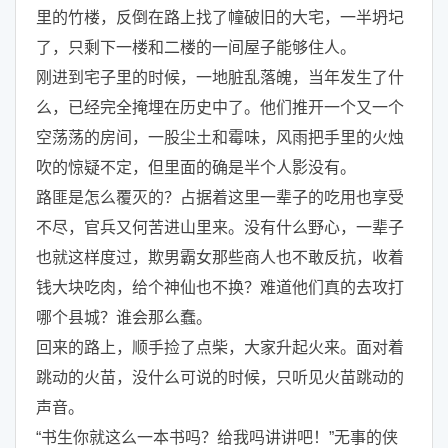
里的竹楼，反倒在路上找了幢破旧的大宅，一半坍圮
了，只剩下一楼和二楼的一间屋子能够住人。
刚进到宅子里的时候，一地脏乱落魄，当年发生了什
么，已经完全掩埋在历史中了。他们推开一个又一个
空荡荡的房间，一股尘土和霉味，风雨把手里的火烛
吹的惊疑不定，但里面的确是半个人影没有。
路匪是怎么覆灭的？占据着这里一辈子的吃用也享受
不尽，官兵又何苦进山里来。没有什么野心，一辈子
也就这样度过，欺男霸女那些商人也不敢反抗，收着
钱大块吃肉，给个神仙也不换？难道他们真的去攻打
哪个县城？谁会那么蠢。
回来的路上，顺手捡了点柴，大家升起火来。面对着
跳动的火苗，没什么可说的时候，只听见火苗跳动的
声音。
“书生你就这么一本书吗？给我吗讲讲吧！”无事的侠