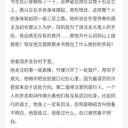
书生在心里模拟了一下，这种姿式用左足放于右足之
上，再以左右手将身体撑起，奇形怪状，这样整个人
的身体就如同一座三足之鼎。他听说在外受供奉的观
主当初也曾以人为炉，目的就为了效法永元真人的手
段，炼出绝无仅有的真丹……那他为什么回到山上隐
居呢？现在他又按照那本书想出了什么绝妙的手段？
侠客阔步走在村子里。
他关注的第一是高楼，竹楼只开了一处窗户，用帘子
遮光，他暗中把这些窗口记在心里，因为最凌厉的冷
箭就来自于这些方向。第二值得注意的是行人，一个
人的步态和动作暗示着他们有没有武功在身，比如同
行的道士，他身上一定有剑法，反倒是韩绍吉叫他看
不明白，他是练过，但练过什么，自己竟然看不明
白。