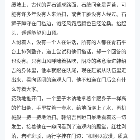
缓坡上，古代的青石铺成路面，石缝间全是青苔，可
能有许多年没有人来洒扫，或者干脆没有人经过。石
狮子蹲守在门槛边，饱经风霜后颜色已经沧桑。抬起
头，遥遥能望见山顶。
人缀着人，没有一个人在讲话，所有的人都在青石平
台上排列整齐，道士尝试和他们搭话，却一个回答的
也没有。只有山风呼啸着猛吹，阴冷的寒意灌进韩绍
吉的身体里，他本就跟在队尾，现在赶紧从队伍里走
出来，看向紧闭的道观大门，他不知道在门后会有什
么等着大家。
费劲地推开门，一个童子木讷地拿着个跟身子一样高
的竹扫帚，手里提着一壶水，给地面浇上了水，再机
械般一把一把地洒扫。韩绍吉目瞪口呆地看着这一切
发生，接着他在一窥间看到了道观内的殿堂，红柱剥
落，岩壁斑驳，两行字挂在门边：“和顺以寂漠，质真