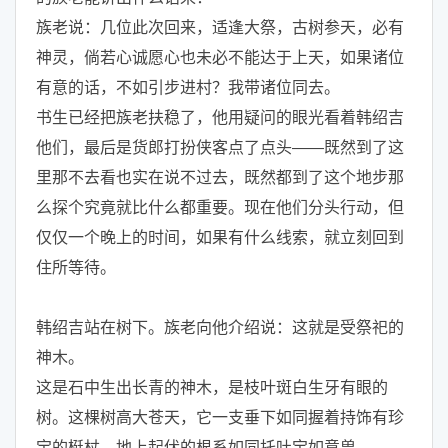
族老说：几位此次回来，适逢大祭，古树参天，必有
神灵，倘若心诚愿心也未必不能达于上天，如果诸位
有意的话，不如引步进村？我带诸位同去。
书生已经把族老扶稳了，他用疑问的眼光看着韩绍吉
他们，最后是货郎打扮侠客点了点头——既然到了这
里那不去看也实在说不过去，既然都到了这个地步那
么探个究竟就比什么都重要。现在他们分头行动，但
仅仅一个晚上的时间，如果有什么线索，就立刻回到
住所等待。
韩绍吉站在树下。族老向他介绍说：这就是受祭祀的
神木。
这是石中生出长青的神木，是枝叶斑白生牙有眼的
树。这棵树高大苍天，它一支垂下如同握着持饰有珍
宝的梃杖，地上起伏的根系如同托吐宝如意兽。