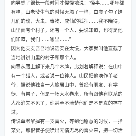
向导想了很长一段时间才慢慢地说：“怪事……哪年都
有哇，山老爷生气的时候天塌了一样，白麂子勾了娃
儿们的魂，大虫、毒物、成仙的狐狸……我不晓得，
山里面有个村子，还有一个人，要说知道，也得是他
们知道，我们……哪里……”
因为他支支吾吾地说话实在太慢，大家就叫他直截了
当地讲讲山里的村子和那个人。
向导从腰上解下来几个木牌，比划着解释说：在山中
有一个猎人，或者说一位神人。山民把他唤作单老
爷，据说他独自一人旅居山中，曾经有朋友、有学
徒、有弟子，但是一场大水卷来，所有跟他有联系的
人都消失不见了，你甚至不清楚他们是不是真的存在
过。
传说单老爷握有一支雷火，等到他愿意的时候，一指
某处，那根管子便喷出无情无尽的雷火来，把一切活