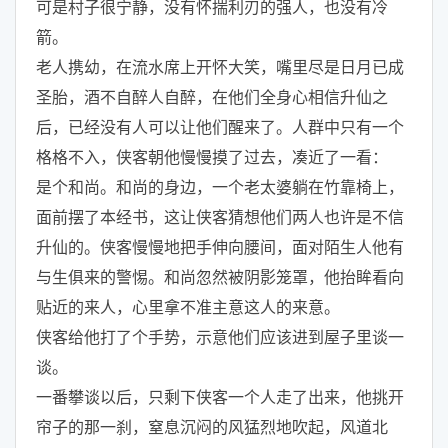
可是村子很宁静，没有怀揣利刃的强人，也没有冷
箭。
老人携幼，在流水席上开怀大笑，嘴里尽是日月已成
圣胎，酒不自醉人自醉，在他们全身心相信升仙之
后，已经没有人可以让他们醒来了。人群中只有一个
格格不入，侠客朝他慢慢摸了过去，凑近了一看：
是个和尚。和尚的身边，一个老太婆躺在竹靠椅上，
面前摆了本经书，这让侠客猜想他们两人也许是不信
升仙的。侠客慢慢地把手伸向腰间，面对陌生人他有
与生俱来的警惕。和尚忽然被阴影笼罩，他抬眸看向
贴近的来人，心里拿不准主意这人的来意。
侠客给他打了个手势，示意他们应该进到屋子里谈一
谈。
一番攀谈以后，只剩下侠客一个人走了出来，他挑开
帘子的那一刹，窒息沉闷的风猛烈地吹起，风道北