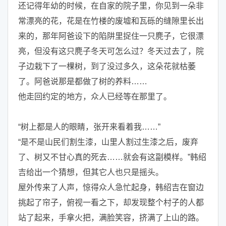
还记得年幼的时候，在自家的院子里，你见到一朵非
常漂亮的花，花是在竹楼的废墟和瓦砾的缝隙里长出
来的，那年阿爸设下的陷阱里捉住一只麂子，它很漂
亮，但没有这只麂子冬天可怎么过？冬天过去了，院
子边栽下了一棵树，到了没过多久，这朵花就枯萎
了。阿爸说那是都做了树的养料……
他走回约定的地方，众人已经等在那里了。
“树上都是人的眼睛，张开来看着我……”
“是不是山民们割生漆，山里人割过生漆之后，废弃
了、树又不甘心真的死去……就会有这副模样。”韩绍
吉给出一个猜想，但其它人也只是摇头。
屋外传来了人声，惊得众人急忙起身，韩绍吉在窗边
挑起了帘子，俯视一看之下，却发现整个村子的人都
站了起来，手拿火把，满脸笑容，挤满了上山的路。