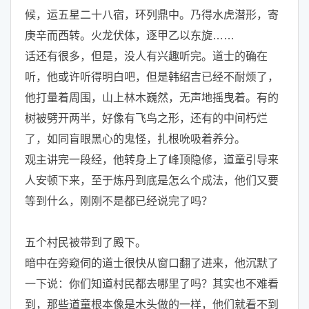
候，运五星二十八宿，环列鼎中。乃得水虎潜形，寄
庚辛而西转。火龙伏体，逐甲乙以东旋……
话还有很多，但是，没人有兴趣听完。道士的确在
听，他或许听得明白吧，但是韩绍吉已经不耐烦了，
他打量着周围，山上林木巍然，无声地摇曳着。有的
树被劈开两半，好像有飞鸟之形，还有的中间朽烂
了，如同盲眼黑心的鬼怪，扎根吮吸着养分。
观主讲完一段经，他转身上了峰顶隐修，道童引导来
人安顿下来，至于炼丹到底是怎么个成法，他们又要
等到什么，刚刚不是都已经说完了吗？
五个村民被带到了殿下。
暗中在旁窥伺的道士很快从窗口翻了进来，他沉默了
一下说：你们知道村民都去哪里了吗？其实也不难看
到，那些道童根本像是木头做的一样，他们就看不到