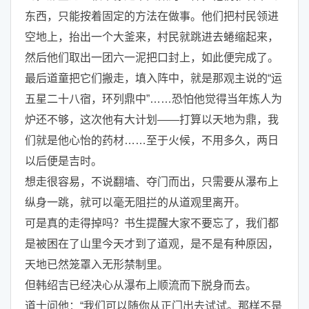
东西，只能按着固定的方法在做事。他们把村民领进
空地上，抬出一个大釜来，村民就跳进去蜷缩起来，
然后他们取出一团六一泥把口封上，如此便完成了。
最后道童把它们搬走，填入阵中，就是那观主说的“运
五星二十八宿，环列鼎中”……恐怕他觉得当年炼人为
炉还不够，这次他有大计划——打算以天地为鼎，我
们就是他心怡的药材……至于火候，不用多久，两日
以后便是吉时。
想走很容易，不说翻墙、夺门而出，只需要从瀑布上
纵身一跳，就可以毫无阻拦的从道观里离开。
可是真的走得掉吗？书生提醒大家不要忘了，我们都
是被困在了山里今天才到了道观，是不是有种原因，
天地已然笼罩入无形禁制里。
但韩绍吉已经决心从瀑布上顺流而下脱身而去。
道士问他：“我们可以随你从正门出去试试。那样不是