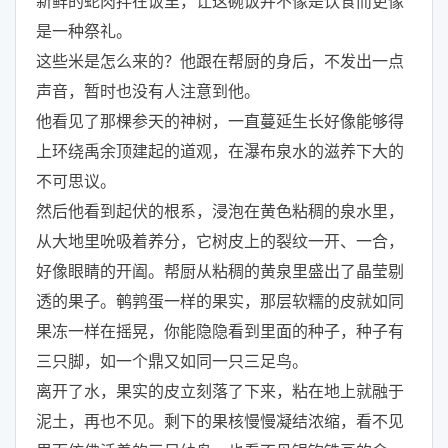
新鲜的蛇肉拌在饭里，让这碗饭并不像是饮食而更像
是一种祭礼。
这些米是怎么来的？他跟在帮厨的身后，不发出一点
声音，暂时也没有人注意到他。
他看见了那棵参天的神树，一直蔓延生长好像能够得
上环绕禹余顶建起的道观，在瀑布泉水的滋养下大的
不可思议。
然后他看到起伏的根系，浸泡在黄色粘稠的泉水里，
从大地里吮吸着养分，它树皮上的裂纹一开、一合，
好像眼睛的开阖。帮厨从粘稠的黄泉里盛出了晶莹剔
透的果子。鹌鹑蛋一样的果实，那层软糯的皮就如同
果冻一样在摇晃，你能隐隐看到里面的种子，种子有
三只脚，如一个鼎又如同一只三足鸟。
离开了水，果实的皮立刻落了下来，粘在地上就融于
泥土，再也不见。剩下的果核慢慢凝结浓缩，看不见