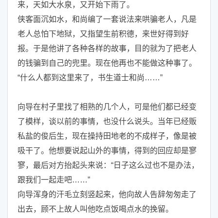
来，天如大水泉，又开始下雨了。
侠客面沉如水，和尚编了一套说法来哄骗老人，凡是
老人总怕下地狱，又指望生前积德，来世好得到好
报。于是他讲了各种各样的故事，目的就为了把老人
的钱骗到自己的兜里。现在他再也不能做这种事了。
“什么人都到这里来了，书生道士和尚……”
向导在村子里找了相熟的几个人，可是他们都已经变
了模样，谈以前的事情，也没什么说头。当年已经贩
私盐的俊后生，现在操持田地老的不成样子，像是被
吸干了。他想要说起山外的事情，得到的回应却是寥
寥，最后对方抬起头来说：“日子这么过也不是办法，
跟我们一起走吧……”
向导浑身的汗毛立刻竖起来，他向故人告辞匆匆走了
出去，顾不上故人叫他吃点饭喝点水的挽留。