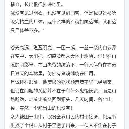
精血，长出根须扎进地里。
我没有见过羽衣，也没有见到园客，但是我见过被吮
吸完精血的尸体，是什么样的？就如同这样，就和这
具尸体差不多。”
苍天高远，湛蓝明亮，一团一簇，一丝一缕的白云浮
在空中，太阳把一切森冷都从大地上驱除，但是在山
脉的阴影里，在山老爷的统治下，一行人停留在在蔽
日遮天的森林里，仿佛有鬼魂缠绕在四周。
尸体还在眼前，他凄惨的死状预示着不详已经到来，
但现在问题的关键并不在于有什么鬼怪妖魔，而是山
路断绝，走着走着又回到源头，几天时间，各个山
径，竟然一个能出山的也没有！
众人被困于山中，饮食全靠山民的村子接济，倒是书
生找了个借口从村子里搬了出来，一伙人不住在村子