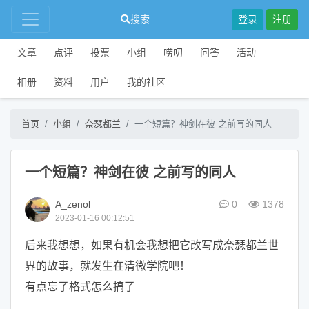
搜索
登录
注册
文章
点评
投票
小组
唠叨
问答
活动
相册
资料
用户
我的社区
首页
小组
奈瑟都兰
一个短篇？神剑在彼 之前写的同人
一个短篇？神剑在彼 之前写的同人
A_zenol
0
1378
2023-01-16 00:12:51
后来我想想，如果有机会我想把它改写成奈瑟都兰世
界的故事，就发生在清微学院吧！
有点忘了格式怎么搞了