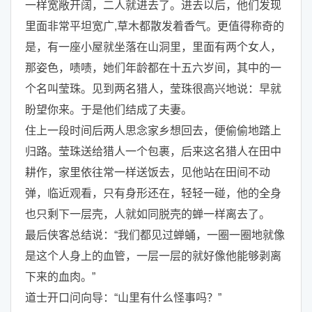
一样宽敞开阔，二人就进去了。进去以后，他们发现
里面非常平坦宽广,草木都散发着香气。更值得称奇的
是，有一座小屋就坐落在山洞里，里面有两个女人，
那姿色，啧啧，她们年龄都在十五六岁间，其中的一
个名叫莹珠。见到两名猎人，莹珠很高兴地说：早就
盼望你来。于是他们结成了夫妻。
住上一段时间后两人思念家乡想回去，便偷偷地踏上
归路。莹珠送给猎人一个包裹，后来这名猎人在田中
耕作，家里依往常一样送饭去，见他站在田间不动
弹，临近观看，只有身形还在，轻轻一碰，他的全身
也只剩下一层壳，人就如同脱壳的蝉一样离去了。
最后侠客总结说：“我们都见过蝉蛹，一圈一圈地就像
是这个人身上的血管，一层一层的就好像他能够剥离
下来的血肉。”
道士开口问向导：“山里有什么怪事吗？”