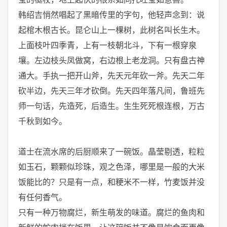
韩绍吉悄然唱起了黑暗传里的字句，他轻声念到：说
起棺木根古长。昆仑山上一棵树，此树名叫长生木。
上面枝叶四季青，上有一枝朝北斗，下有一根穿泉
壤。左边枝头凤做窝，右边根上老龙洞。只有盘古神
通大。手执一把开山斧，先天元年砍一斧。先天二年
砍半边，先天三年才砍倒。先天四年落凡间，鲁班先
师一句话，先造死，后造生。生生死死根连根，万古
千秋到如今。
道士在流水席的后厨顺来了一碗饭。晶莹剔透，粒粒
如玉石，颗颗似珍珠，观之色泽，哪里是一般的大米
饭能比的？只是有一点，和粳米不一样，竹麦饭并没
有任何香气。
只有一种万物腐烂，新生萌发的味道。腐烂的鱼肉和