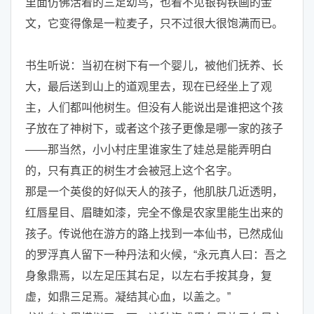
里面仿佛活着的三足幼鸟，也看不见银钩铁画的金
文，它变得像是一粒麦子，只不过很大很饱满而已。
书生听说：当初在树下有一个婴儿，被他们抚养、长
大，最后送到山上的道观里去，现在已经坐上了观
主，人们都叫他树生。但没有人能说出是谁把这个孩
子放在了神树下，或者这个孩子更像是哪一家的孩子
——那当然，小小村庄里谁家生了娃总是能弄明白
的，只有真正的树生才会被冠上这个名字。
那是一个英俊的好似天人的孩子，他肌肤几近透明，
红唇星目、眉睫如漆，完全不像是农家里能生出来的
孩子。传说他在游方的路上找到一本仙书，已然成仙
的罗浮真人留下一种丹法和火候，“永元真人曰：吾之
身象鼎焉，以左足压其右足，以左右手按其身，复
虚，如鼎三足焉。凝结其心血，以盖之。”