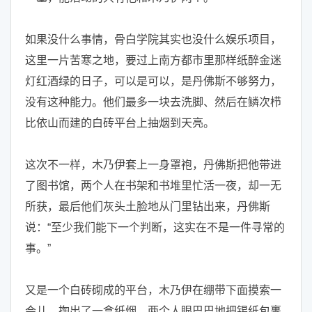
如果没什么事情，骨白学院其实也没什么娱乐项目，
这里一片苦寒之地，要过上南方都市里那样纸醉金迷
灯红酒绿的日子，可以是可以，是丹佛斯不够努力，
没有这种能力。他们最多一块去洗脚、然后在鳞次栉
比依山而建的白砖平台上抽烟到天亮。
这次不一样，木乃伊套上一身罩袍，丹佛斯把他带进
了图书馆，两个人在书架和书堆里忙活一夜，却一无
所获，最后他们灰头土脸地从门里钻出来，丹佛斯
说：“至少我们能下一个判断，这实在不是一件寻常的
事。”
又是一个白砖砌成的平台，木乃伊在绷带下面摸索一
会儿，掏出了一盒纸烟，两个人眼巴巴地把锡纸包裹