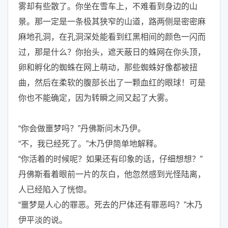
雾却有些散了。你坐在雪车上，不难看到身边的山
景。那一定是一条极其狭窄的山道，路两侧是密密麻
麻地孔洞，在孔洞深处能看到红黑相间的颜色一闪而
过，那是什么？你抬头，遮天蔽日的蛛网在你头顶，
卵和孵化的蜘蛛在网上萌动，那些蜘蛛好像都被扭
曲，然后在柔软的腹部长出了一颗血红的眼球！可是
你也不能确定，因为转瞬之间又起了大雾。
“你会做噩梦吗？”丹佛斯问木乃伊。
“不，我已经死了。”木乃伊简单地解释。
“你活着的时候呢？如果还有印象的话，仔细想想？”
丹佛斯看着眼前一片的灰白，他忽然感到光怪陆离，
人已经陷入了恍惚。
“噩梦是人心的罪恶。死去的尸体还有罪恶吗？”木乃
伊平淡的说。