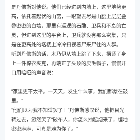
是丹佛斯对他说。他们已经进到内墙上，这里地势更
高，依托着起伏的山峦，一眼望去尽是山腰上层层叠
叠密密的白墙，那里有巡逻的石雕、卫兵和不息的亡
灵，但进到这里的平台上，卫兵就没有那么密集，只
是在更高处的塔楼上冷冷扫视着尸来尸往的人群。
听到丹佛斯的话，木乃伊从墙上跳了下来，捂紧了身
上一件棉衣夹克，再端正了头顶的皮毛帽子，慢慢开
口用喑哑的声音说：
“家里更不太平。一天天，发生什么事，我们都蒙在鼓
里。”
“他们以为我不知道罢了！”丹佛斯感叹说，他把目光
转过去，忽然笑了“破布人，你怎么抽起烟来了，缠地
密密麻麻，可真是难为你了。”