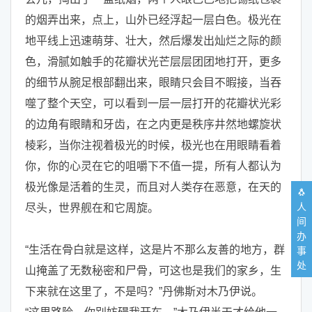
的烟弄出来，点上，山外已经浮起一层白色。极光在
地平线上迅速萌芽、壮大，然后爆发出灿烂之际的颜
色，滑腻如触手的花瓣状光芒层层团团地打开，更多
的细节从腕足根部翻出来，眼睛只会目不暇接，当吞
噬了整个天空，可以看到一层一层打开的花瓣状光彩
的边角有眼睛和牙齿，在之内更是秩序井然地螺旋状
棱彩，当你注视着极光的时候，极光也在用眼睛看着
你，你的心灵在它的咀嚼下不值一提，所有人都认为
极光像是活着的生灵，而且对人类存在恶意，在天的
🐧
人
尽头，世界舰在和它周旋。
间
办
“生活在骨白就是这样，这是片不那么友善的地方，群
事
处
山掩盖了无数秘密和尸骨，可这也是我们的家乡，生
下来就在这里了，不是吗？”丹佛斯对木乃伊说。