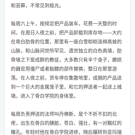
和苔藓，不常见到极光。
每周六上午，按规定把产品装车，花费一天整的时
间，在周日入夜之前，把产品卸载到库存地——大约
在骨白肋骨的位置，那里有一座白雪皑皑连绵高耸的
山脉，和山脉间世所罕见、遗世独立的白色高墙，肋
骨墙之下是成群的教徒，大多数只有半个身子，磨损
的器官用僵尸或者骷髅的部件替换，整日在那里游
荡。在入夜之前，货车停在集散地里，成捆的产品送
到一个巨大的金属笼子里，和它的押送者一起送上城
墙，进入了骨白学院的身体里。
每周负责押送的法师叫丹佛斯，是个不折不扣的北
佬，出生在骨白的胰脏，苍白、强壮，有一对黯红的
瞳孔。年轻时他在骨白学院进修，随后辗转到亚玛瑞