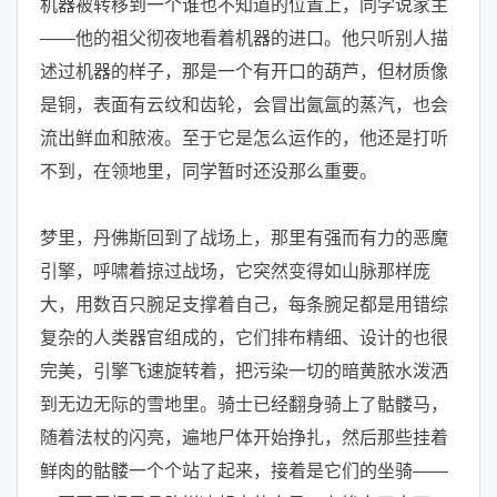
机器被转移到一个谁也不知道的位置上，同学说家主
——他的祖父彻夜地看着机器的进口。他只听别人描
述过机器的样子，那是一个有开口的葫芦，但材质像
是铜，表面有云纹和齿轮，会冒出氤氲的蒸汽，也会
流出鲜血和脓液。至于它是怎么运作的，他还是打听
不到，在领地里，同学暂时还没那么重要。
梦里，丹佛斯回到了战场上，那里有强而有力的恶魔
引擎，呼啸着掠过战场，它突然变得如山脉那样庞
大，用数百只腕足支撑着自己，每条腕足都是用错综
复杂的人类器官组成的，它们排布精细、设计的也很
完美，引擎飞速旋转着，把污染一切的暗黄脓水泼洒
到无边无际的雪地里。骑士已经翻身骑上了骷髅马，
随着法杖的闪亮，遍地尸体开始挣扎，然后那些挂着
鲜肉的骷髅一个个站了起来，接着是它们的坐骑——