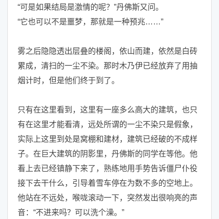
“可是如果结局是激情的呢？”丹佛斯又问。
“它也可以不是噩梦，那就是一种预兆……”
雾之后隐隐透出层叠的楼阁，依山而建，依然是白砖
累成，清扫的一尘不染。那时木乃伊已经放弃了用抽
烟计时，但是他们终于到了。
只有在这里看到，这里有一座多么高大的建筑，也只
有在这里才能看清，远处所谓的一尘不染只是假象，
实际上这里到处是窝棚和建材，建筑已经破的不成样
子。在巨大建筑的阴影里，丹佛斯的同学在等他。他
看上去已经镇静下来了，熟练地用手势告诉僵尸仆役
接下去干什么，引导着雪车停在为数不多的空地上。
他站在不远处，喉咙滚动一下，突然发出很响亮的声
音：“不进来吗？可以洗个澡。”