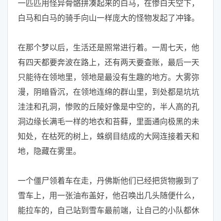
一匹匹用怪异骨骼拼凑起来的白马，在惨白天空下，
白马和白马的骑手向山一样庞大的怪物发起了冲锋。
在那个梦以后，生活还是照常进行着。一周七天，他
有四天都要奔波在路上，还有两天要查账，最后一天
只能待在领地里，领地是最没有生趣的地方。大雾弥
漫，阴暗昏沉，在领地连绵的群山里，到处都是坑坑
洼洼和孔洞，惨败的丘陵好像是中空的，半人高的孔
洞边缘长满毛一样的地衣和苔藓，里面通向极黑的未
知处，在枯死的树上，蛛纲目结成的大网连接着天和
地，隐藏在雾里。
一个僵尸领着车在走，丹佛斯他们已经把货物搬到了
雪车上，用一张油布盖好，他召唤出几头随便什么，
能拉车的，自己站到雪车最前端，让自己的小队都休