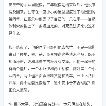
安皇帝的军队里服役，三年服役期结束以后，他没来
得及回来，驻守在一座小小的堡垒里度过了被围困的
第四年，在厮杀中他丢掉了自己的一只左手——当然
他利索的换上了一条吸血鬼的，对死灵法师来说这不
算什么。
战斗结束了，他的同学已经叫他去帮忙，于是丹佛斯
来到了领地，领月薪，负责押送这些法术产品，既不
知道秘密，更和那些老古板没有交集。和他一起来的
有两个僵尸，一个木乃伊和两个骷髅，刚好是半个小
队的量。两个僵尸负责照料货物和货车，一个木乃伊
开车，两个骷髅是搬运工，这个安排合不合理呢？反
正没人抱怨。
“年景不太平，只怕还会有战事。”木乃伊坐在墙头，