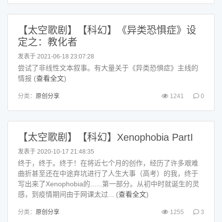
【太空歌剧】【科幻】《异类恐惧症》设
定之：教化者
发表于 2021-06-18 23:07:28
尝试了非线性文本叙事。有大量关于《异类恐惧症》主线的
情报 (
查看全文
)
分类：
原创分享
1241
0
【太空歌剧】【科幻】Xenophobia PartI
发表于 2020-10-17 21:48:35
终于，终于。终于！在将近七个月的创作，经历了许多艰难
曲折甚至还在中途弃坑进行了人生大事（高考）的我，终于
写出来了Xenophobia的......第一部分。从初中时就诞生的灵
感，到疫情期间由于网课太过... (
查看全文
)
分类：
原创分享
1255
3