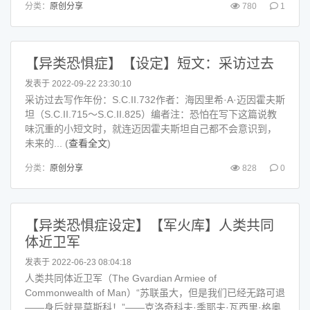
分类：
原创分享
780
1
【异类恐惧症】【设定】短文：采访过去
发表于 2022-09-22 23:30:10
采访过去写作年份：S.C.II.732作者：海因里希·A·迈因霍夫斯
坦（S.C.II.715～S.C.II.825）编者注：恐怕在写下这篇说教
味沉重的小短文时，就连迈因霍夫斯坦自己都不会意识到，
未来的... (
查看全文
)
分类：
原创分享
828
0
【异类恐惧症设定】【军火库】人类共同
体近卫军
发表于 2022-06-23 08:04:18
人类共同体近卫军（The Gvardian Armiee of
Commonwealth of Man）“苏联虽大，但是我们已经无路可退
——身后就是莫斯科！”——克洛奇科夫·季耶夫·瓦西里·格奥