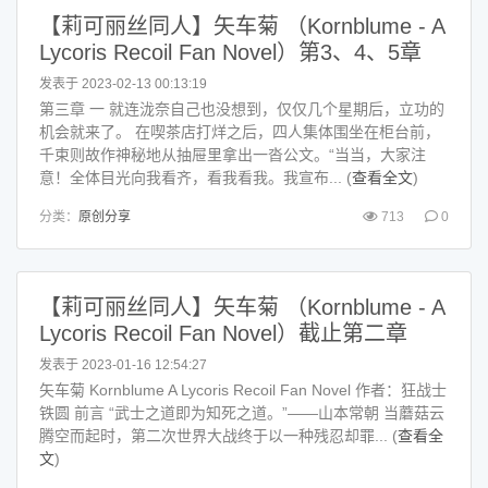
【莉可丽丝同人】矢车菊 （Kornblume - A
Lycoris Recoil Fan Novel）第3、4、5章
发表于 2023-02-13 00:13:19
第三章 一 就连泷奈自己也没想到，仅仅几个星期后，立功的
机会就来了。 在喫茶店打烊之后，四人集体围坐在柜台前，
千束则故作神秘地从抽屉里拿出一沓公文。“当当，大家注
意！全体目光向我看齐，看我看我。我宣布... (
查看全文
)
分类：
原创分享
713
0
【莉可丽丝同人】矢车菊 （Kornblume - A
Lycoris Recoil Fan Novel）截止第二章
发表于 2023-01-16 12:54:27
矢车菊 Kornblume A Lycoris Recoil Fan Novel 作者：狂战士
铁圆 前言 “武士之道即为知死之道。”——山本常朝 当蘑菇云
腾空而起时，第二次世界大战终于以一种残忍却罪... (
查看全
文
)