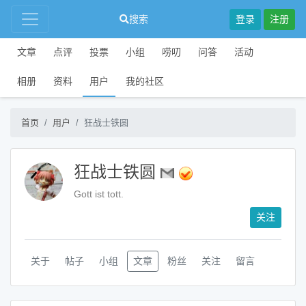
搜索
登录
注册
文章
点评
投票
小组
唠叨
问答
活动
相册
资料
用户
我的社区
首页
用户
狂战士铁圆
狂战士铁圆
Gott ist tott.
关注
关于
帖子
小组
文章
粉丝
关注
留言