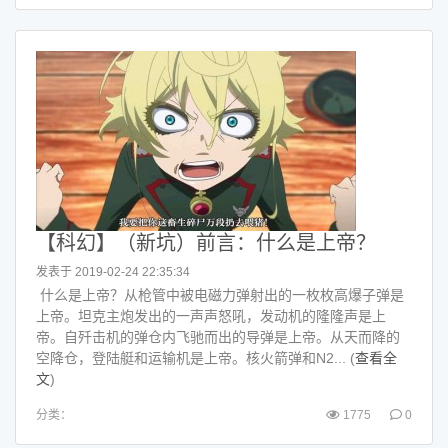
【科幻】（新坑）前言：什么是上帝？
发表于 2019-02-24 22:35:34
什么是上帝？从枪管中被电磁力弹射出的一枚枚高爆子弹是
上帝。坦克主炮发出的一声声怒吼，发动机的隆隆声是上
帝。自歼击机的弹仓内飞驰而出的导弹是上帝。从天而降的
空降仓，登陆艇和运输机是上帝。核火箭弹和N2... (
查看全
文
)
分类：
1775
0