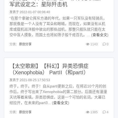
军武设定之：星际歼击机
发表于 2022-01-07 00:06:40
“在那个拿破仑挥斥方遒的年代，如果一只军队没有轻骑兵，
那就像是一个人没有了耳朵和眼睛。而现在，如果没有从机
库或载机巡洋舰中驶出的那些战机，那整只舰队就只能在太
空中盲人摸象，而国土也将如筛子般千疮百孔。... (
查看全文
)
分类：
原创分享
1143
0
【太空歌剧】【科幻】异类恐惧症
（Xenophobia） PartII（和partI）
发表于 2021-08-25 17:50:53
终于，终于。终于！自从partI更新之后，在将近10个月的创
作后，终于写出来了Xenophobia的第二部分。后面还有漫漫
天坑等着来填。异类恐惧症，这是一个可怕的名词。大幕已
经拉开，在未来的part3... (
查看全文
)
分类：
原创分享
1385
4