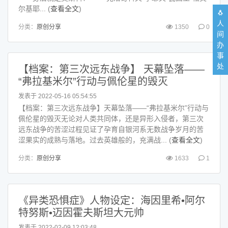
尔基耶... (
查看全文
)
🐧
人
分类：
原创分享
1350
0
间
办
事
处
【档案：第三次远东战争】 天幕坠落——
“弗拉基米尔”行动与佩伦星的毁灭
发表于 2022-05-16 05:54:55
【档案：第三次远东战争】天幕坠落——“弗拉基米尔”行动与
佩伦星的毁灭无论对人类共同体，还是异形入侵者，第三次
远东战争的苦涩过程见证了孕育自银河系无数战争岁月的苦
涩果实的成熟与落地。过去英雄般的，充满战... (
查看全文
)
分类：
原创分享
1633
1
《异类恐惧症》人物设定：海因里希•阿尔
特努斯•迈因霍夫斯坦大元帅
发表于 2022-02-09 12:03:48