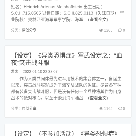
姓名：Heinrich Artenus Meinhoffstein 出生日期：
S.C.II.715.0505 逝世日期：S.C.II.825.0113（失踪日期） 毕
业院校：奥林匹亚海军军事学院、海军... (
查看全文
)
分类：
原创分享
1203
0
【设定】《异类恐惧症》军武设定之：“血
夜”突击战斗服
发表于 2022-01-10 22:38:07
作为人类共同体最先进军用技术的集合体之一，自诞生
以来，突击战斗服就成为了海军陆战队的象征。尽管各军种
都有装备突击战斗服，但是没有任何一个兵种将其作为自身
战术的绝对核心。以至于谈到海军陆战... (
查看全文
)
分类：
原创分享
1165
0
【设定】（不参加活动）《异类恐惧症》