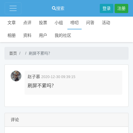
搜索
登录
注册
文章
点评
投票
小组
唠叨
问答
活动
相册
资料
用户
我的社区
首页
刷屏不累吗？
赵子慕
2020-12-30 09:39:15
刷屏不累吗？
评论