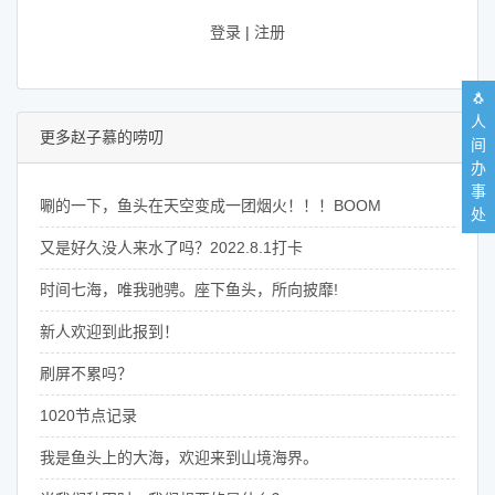
登录
|
注册
🐧
人
更多赵子慕的唠叨
间
办
事
唰的一下，鱼头在天空变成一团烟火！！！BOOM
处
又是好久没人来水了吗？2022.8.1打卡
时间七海，唯我驰骋。座下鱼头，所向披靡!
新人欢迎到此报到！
刷屏不累吗？
1020节点记录
我是鱼头上的大海，欢迎来到山境海界。