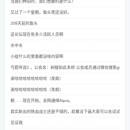
当我们种田时，我们想要的是什么？
又过了一个星期，鱼头煲还没好。
208天前的鱼头
这论坛现在有多少活跃人员啊
水中水
小组什么的里面都没啥内容啊
弓箭传说2 ，公会名：剁椒如此多娇 公会成员通过微信搜索grantan
诶哈哈哈哈哈哈哈哈（发疯）
诶哈哈哈哈哈哈哈哈（发疯）
额……现在开始，全网通缉Aqua。
其实新出的铁血战士还是不错的，趁着没下画大家可以去试试
见证我