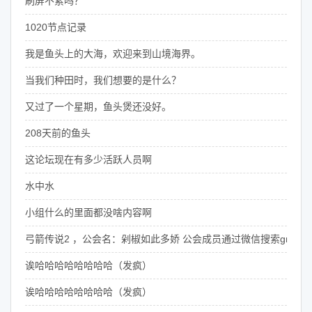
刷屏不累吗？
1020节点记录
我是鱼头上的大海，欢迎来到山境海界。
当我们种田时，我们想要的是什么？
又过了一个星期，鱼头煲还没好。
208天前的鱼头
这论坛现在有多少活跃人员啊
水中水
小组什么的里面都没啥内容啊
弓箭传说2 ，公会名：剁椒如此多娇 公会成员通过微信搜索grantan
诶哈哈哈哈哈哈哈哈（发疯）
诶哈哈哈哈哈哈哈哈（发疯）