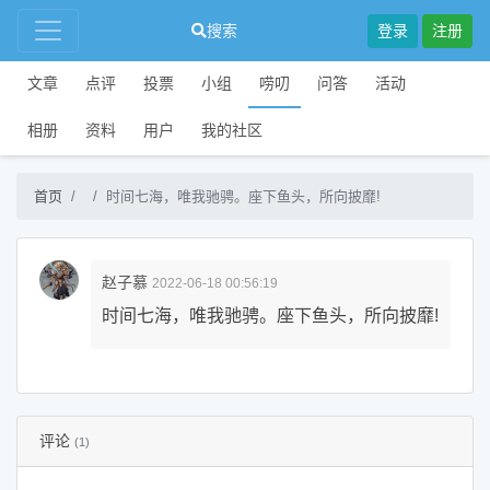
搜索
登录
注册
文章
点评
投票
小组
唠叨
问答
活动
相册
资料
用户
我的社区
首页
时间七海，唯我驰骋。座下鱼头，所向披靡!
赵子慕
2022-06-18 00:56:19
时间七海，唯我驰骋。座下鱼头，所向披靡!
评论
(1)