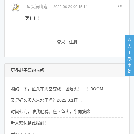
鱼头满山跑
1#
2022-06-20 00:15:14
轰！！！
🐧
登录
|
注册
人
间
办
事
更多赵子慕的唠叨
处
唰的一下，鱼头在天空变成一团烟火！！！BOOM
又是好久没人来水了吗？2022.8.1打卡
时间七海，唯我驰骋。座下鱼头，所向披靡!
新人欢迎到此报到！