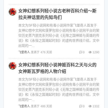
女神幻想系列轻小说古老种百科介绍～斯
拉夫神话里的先知鸟们
本文为SF轻小说网和有毒小说网作家飞堡奇人首发于
女神幻想中文网和菠萝包轻小说网有毒小说网平台的架
空历史蒸汽朋克系列轻小说《无限之国神姬与英雄的传
说》和《永恒之国潮起时刻》的虚构世界线介绍，文中
出现的一...
飞堡奇人
发表于
476 天前
0
1290
女神幻想系列轻小说神姬百科之天与火的
女神斯瓦罗格的人物介绍
本文为SF轻小说网和有毒小说网作家飞堡奇人首发于
女神幻想中文网和菠萝包轻小说网有毒小说网平台的架
空历史蒸汽朋克系列轻小说《无限之国神姬与英雄的传
说》和《永恒之国潮起时刻》的虚构世界线介绍，文中
出现的一...
飞堡奇人
发表于
486 天前
0
1332