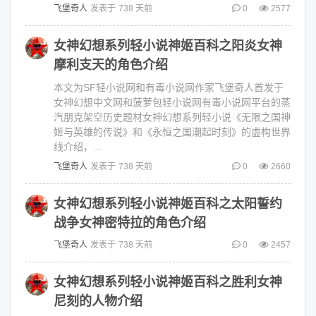
飞堡奇人
发表于
738 天前
0
2577
女神幻想系列轻小说神姬百科之阳炎女神
摩利支天的角色介绍
本文为SF轻小说网和有毒小说网作家飞堡奇人首发于
女神幻想中文网和菠萝包轻小说网有毒小说网平台的蒸
汽朋克架空历史题材女神幻想系列轻小说《无限之国神
姬与英雄的传说》和《永恒之国潮起时刻》的虚构世界
线介绍，...
飞堡奇人
发表于
738 天前
0
2660
女神幻想系列轻小说神姬百科之太阳誓约
战争女神密特拉的角色介绍
飞堡奇人
发表于
738 天前
0
2457
女神幻想系列轻小说神姬百科之胜利女神
尼刻的人物介绍