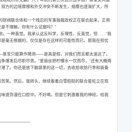
，双方的边境摩擦和外交冲突不断发生，规模也逐渐扩大，所
财阀联合体和一个残忍的军事独裁政权正在联合起来，正用
是不理解。你有什么证据吗？”
，一种直觉。我承认这反科学，反理性，反直觉，但……”我
都是毫无根据的，仅仅是存在这样的可能性而已。那我在担忧
甚至只能算作猜测——是真是假，对我们而言都太遥远了。
争爆发后尽职尽责。”爱丽丝把柠檬水一饮而尽，“还有大概两
空港了。你还是放下脑袋里的这一切，去收拾收拾行李和装备
。
苦笑。然后，我转头，继续看着白雪皑皑的联合星屹立在观
味道弥漫在口腔中。不好喝，但是它刺激着我的神经，给我
————————