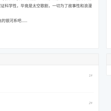
不保证科学性，毕竟是太空歌剧，一切为了故事性和浪漫
系吧......
1#
2#