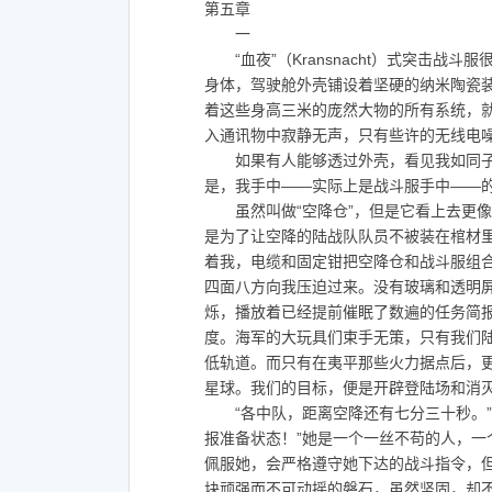
第五章
一
“血夜”（Kransnacht）式突击战
身体，驾驶舱外壳铺设着坚硬的纳米陶瓷
着这些身高三米的庞然大物的所有系统，
入通讯物中寂静无声，只有些许的无线电
如果有人能够透过外壳，看见我如同子
是，我手中——实际上是战斗服手中——
虽然叫做“空降仓”，但是它看上去更像
是为了让空降的陆战队队员不被装在棺材
着我，电缆和固定钳把空降仓和战斗服组
四面八方向我压迫过来。没有玻璃和透明
烁，播放着已经提前催眠了数遍的任务简
度。海军的大玩具们束手无策，只有我们
低轨道。而只有在夷平那些火力据点后，
星球。我们的目标，便是开辟登陆场和消
“各中队，距离空降还有七分三十秒。”
报准备状态！”她是一个一丝不苟的人，
佩服她，会严格遵守她下达的战斗指令，
块顽强而不可动摇的磐石，虽然坚固，却