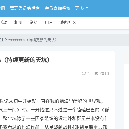
手册
管理委员会后台
会员查询系统
更多
活动
相册
资料
用户
我的社区
Xenophobia（持续更新的天坑）
ia（持续更新的天坑）
7
2916
说从初中开始就一直在我的脑海里酝酿的世界观，
气三千问》时。一开始这只不过是一个磕磕巴巴的《群
，整个坑除了一些国家组织的设定外和群星基本没有什
我看过的科幻作品，从星战到战锤40k到星船伞兵都