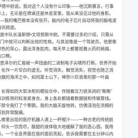
伊德中尉说。我对这个人没有什么印象——他沉默寡言，行事
际上，无论是在牌桌还是休息室里，我从来没见过他的身影。
—我的嘴巴根本没有张开。脑内的电子芯片自动将我的脑电波
通讯频道。
是中队长温斯顿•文坦努斯中尉。不需要过多的介绍，只需从
嗓门中就可以判断出他的性格。与其说像是一个驾驶员，他更像
绿色的背心，露出浑身肌肉，每天早上都要就着火药的硝烟，
给口粮。
恩泽尔的汇报被一声扭曲的二进制电子尖啸所打断。世界开始
，化作一片空白的虚无。听觉消失，触觉消失，视觉也随之消
数据的海洋之中，如同富士山下，神奈川巨浪里的那一叶扁
得如同大型冰柜的模拟仓中，伴随着压力锁关闭的“嘶嘶”
拟训练用的标准紧身衣，身上各处都插着数据链和传输管线。
不禁令我打了个寒颤。我的大脑天旋地转，仿佛浸泡在浓稠的
感到异常酸痛。
哪里出现的医疗机器人递上一杯橙汁——一种古老的传统航
，仰头一饮而尽，酸甜的液体极大地缓解了我的恶心感。我甩
晰。一个全息界面在我的面前亮起，告诉我需要在五分钟以内