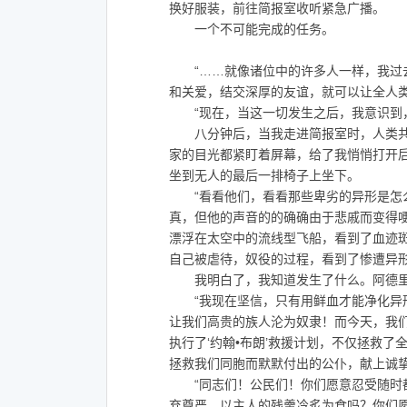
换好服装，前往简报室收听紧急广播。
一个不可能完成的任务。
“……就像诸位中的许多人一样，我过去
和关爱，结交深厚的友谊，就可以让全人
“现在，当这一切发生之后，我意识到，
八分钟后，当我走进简报室时，人类共同
家的目光都紧盯着屏幕，给了我悄悄打开
坐到无人的最后一排椅子上坐下。
“看看他们，看看那些卑劣的异形是怎么
真，但他的声音的的确确由于悲戚而变得
漂浮在太空中的流线型飞船，看到了血迹
自己被虐待，奴役的过程，看到了惨遭异
我明白了，我知道发生了什么。阿德里
“我现在坚信，只有用鲜血才能净化异形
让我们高贵的族人沦为奴隶！而今天，我们
执行了‘约翰•布朗’救援计划，不仅拯救
拯救我们同胞而默默付出的公仆，献上诚挚
“同志们！公民们！你们愿意忍受随时都
弃尊严，以主人的残羹冷炙为食吗？你们