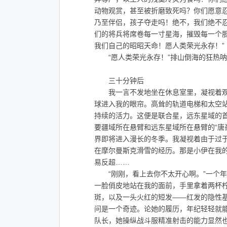
动物观赏，甚至被折磨致死吗？你们愿意
乃至伴侣，孩子夺走吗！绝不，我们绝不
们的将兵将席卷每一寸星海，摧毁每一个
我们自己的昭昭天命！愿人类荣光永存！”
“愿人类荣光永存！”排山倒海的狂热呐
三十分钟后
我一言不发地坐在休息室里，凝视着观
球进入我的眼帘。高耸的轨道电梯和太空
持续的活力。这便是联合星，远东星域的
要疆域所在悬臂和远东星域所在悬臂的“唐
界即将进入漫长的冬季。我凝视着由于过
在摩尔曼斯克滑雪的经历。那是小伊在我
易反超……
“刚刚，看上去你不太开心啊。”一个年
一脸俏皮地站在我的面前，手里拿着两杯
斑，以及一头火红的短发——红发的隐性
问是一个奇迹。论她的履历，年纪轻轻就
队长，她操纵战斗服精准射击的能力显然