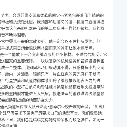
斗服很坚固。合成纤维支架和柔软的固定带紧紧包裹着我半蜷缩的
装甲板和抗烧蚀涂层。我颈部和后脑勺的脑—机接口直接操控
就好像这台杀戮机器是我的第二层皮肤一样轻巧敏捷。我的植
噪音不断徘徊着。
宫中婴儿一般的驾驶姿势，他一定会忍不住扑哧发笑。但
的手提式突击炮会很快用扑面而来的弹雨让他永远闭嘴。
是一个能放下一台突击战斗服的巨型棺材。不过恰恰相反，它
里送回家的重要保障。一块块复杂的机械装置和管道紧紧包围
合成一个整体。我如同木乃伊般动弹不得，只感觉狭小的空间
屏，舱内一片漆黑，眼前只有一片血红色的荧光屏在不断闪
报：行星护盾和轨道防御体系阻碍了战舰摧毁地表火力的进
陆战队的小型打击航母和登陆舰才勉强能够顶着炮火抵进星球
更多的登陆舰才能进入大气层，投送陆军的钢铁洪流占领整颗
灭会威胁到战舰的地面防空火力。
通讯频道里传来大队长彩羽•恩泽尔少校严肃的声音，“各自汇
一个既严厉要求下属也严厉要求自己的典型军官。我们敬畏她，
但私下里，我们总是暗暗觉得她有些呆板而缺乏弹性，如同一
不懂得变通。