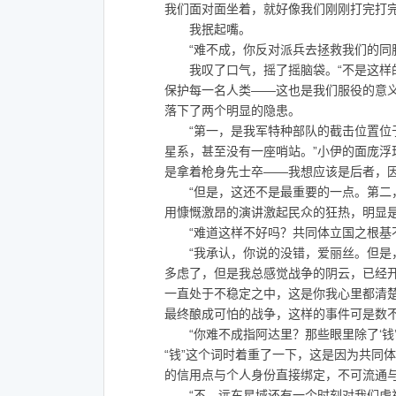
我们面对面坐着，就好像我们刚刚打完打
我抿起嘴。
“难不成，你反对派兵去拯救我们的同胞
我叹了口气，摇了摇脑袋。“不是这样的
保护每一名人类——这也是我们服役的意义
落下了两个明显的隐患。
“第一，是我军特种部队的截击位置位于
星系，甚至没有一座哨站。”小伊的面庞
是拿着枪身先士卒——我想应该是后者，
“但是，这还不是最重要的一点。第二，
用慷慨激昂的演讲激起民众的狂热，明显是
“难道这样不好吗？共同体立国之根基不
“我承认，你说的没错，爱丽丝。但是，
多虑了，但是我总感觉战争的阴云，已经
一直处于不稳定之中，这是你我心里都清
最终酿成可怕的战争，这样的事件可是数不
“你难不成指阿达里？那些眼里除了‘钱’
“钱”这个词时着重了一下，这是因为共同
的信用点与个人身份直接绑定，不可流通与
“不，远东星域还有一个时刻对我们虎视