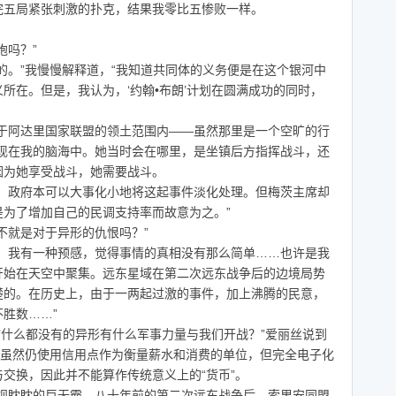
完五局紧张刺激的扑克，结果我零比五惨败一样。
吗？”
。”我慢慢解释道，“我知道共同体的义务便是在这个银河中
所在。但是，我认为，‘约翰•布朗’计划在圆满成功的同时，
阿达里国家联盟的领土范围内——虽然那里是一个空旷的行
浮现在我的脑海中。她当时会在哪里，是坐镇后方指挥战斗，还
因为她享受战斗，她需要战斗。
政府本可以大事化小地将这起事件淡化处理。但梅茨主席却
为了增加自己的民调支持率而故意为之。”
就是对于异形的仇恨吗？”
我有一种预感，觉得事情的真相没有那么简单……也许是我
开始在天空中聚集。远东星域在第二次远东战争后的边境局势
楚的。在历史上，由于一两起过激的事件，加上沸腾的民意，
胜数……”
什么都没有的异形有什么军事力量与我们开战？”爱丽丝说到
体虽然仍使用信用点作为衡量薪水和消费的单位，但完全电子化
交换，因此并不能算作传统意义上的“货币”。
眈眈的巨无霸。八十年前的第二次远东战争后，索里安同盟