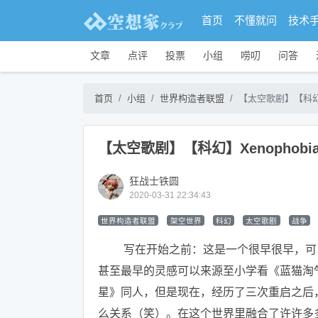
首页
不懂就问
技术
文章
点评
投票
小组
唠叨
问答
首页
小组
世界构造者联盟
【太空歌剧】【科幻】
【太空歌剧】【科幻】Xenophob
狂战士铁圆
2020-03-31 22:34:43
世界构造者联盟
架空世界
科幻
太空歌剧
战争
写在开始之前：这是一个很早很早，可以
甚至最早的灵感可以来源至小学看《蓝猫淘
星》同人，但是现在，经历了三次重启之后
么关系（笑）。在这个世界里融合了许许多多