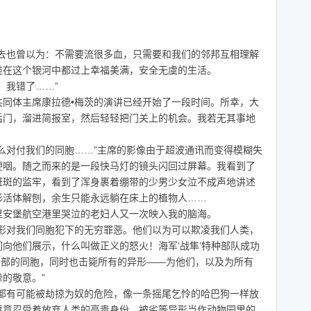
也曾以为：不需要流很多血，只需要和我们的邻邦互相理解
类在这个银河中都过上幸福美满，安全无虞的生活。
我错了……”
体主席康拉德•梅茨的演讲已经开始了一段时间。所幸，大
后门，溜进简报室，然后轻轻把门关上的机会。我若无其事地
对付我们的同胞……”主席的影像由于超波通讯而变得模糊失
哽咽。随之而来的是一段快马灯的镜头闪回过屏幕。我看到了
斑斑的监牢，看到了浑身裹着绷带的少男少女泣不成声地讲述
形活体解刨，余生只能永远躺在床上的植物人……
安堡航空港里哭泣的老妇人又一次映入我的脑海。
对我们同胞犯下的无穷罪恶。他们以为可以欺凌我们人类，
向他们展示，什么叫做正义的怒火！海军‘战隼’特种部队成功
了全部的同胞，同时也击毙所有的异形——为他们，以及为所有
的敬意。”
有可能被劫掠为奴的危险，像一条摇尾乞怜的哈巴狗一样放
愿意忍受着放弃人类的高贵身份，被劣等异形当作动物园里的