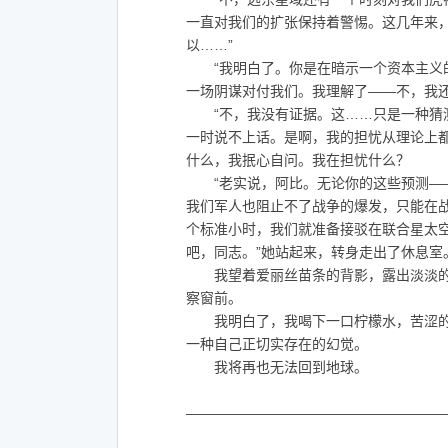
一直对我们的扩张保持着警惕。这几年来
以……”
“我明白了。你是在暗示一个资本主义的
一场阴谋对付我们。我理解了——不，我还
“不，我没有证据。这……只是一种猜测
一时说不上话。是啊，我的担忧从理论上
什么，我抿心自问。我在担忧什么？
“老实说，阿比。无论你的这些预测——
我们军人也阻止不了战争的爆发，只能在战
个标准小时，我们就准备接驳在联合星太
吧，同志。”她站起来，转身走出了休息室
我望着爱丽丝苗条的背影，露出淡淡的
察窗前。
我明白了，我喝下一口柠檬水，苦涩的
一种自己正切实存在的幻觉。
我将再也无法回到地球。
——————————————————