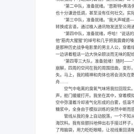
“第二中队，准备就绪。”恩斯特•弗洛
也十分谦逊低调，甚至没有任何社交。实
“第三中队，准备就绪。”我大声喊道—
转换成言语，通过植入通讯物发送至公用
“第四中队，准备就绪，呼哈！”说话的
他“筋肉大猩猩”的绰号和几乎把我震聋的
是那种历史战争电影里的男主人公，穿着
一边讲着粗话一边大快朵颐淡而无味的配
“第四零三大队，准备就绪！随时——”
崩解，四周的空间在我的周围扭曲，变形
失。马上，我的精神和肉体也将会消失在
舟……
空气中电离的臭氧气味将我拉回现实。长
声，舱门缓缓打开。我坐在其中，穿着模
空中弥漫着冷却液气化形成的白雾，低温
糖浆中，全身由于模拟训练的突然中断而
管线从我的身上自动脱落，一个不知从
海饮料。我有些颤抖地伸出右手接过杯子
了甩脑袋，用力眨眨眼睛，让视线重回清