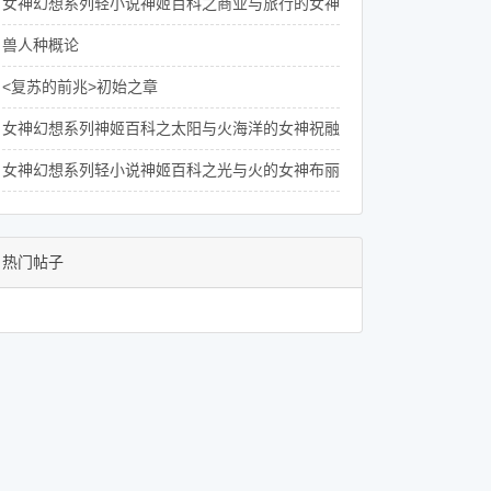
女神幻想系列轻小说神姬百科之商业与旅行的女神赫尔墨斯的介绍
兽人种概论
<复苏的前兆>初始之章
女神幻想系列神姬百科之太阳与火海洋的女神祝融的人物介绍
女神幻想系列轻小说神姬百科之光与火的女神布丽姬德的人物介绍
热门帖子