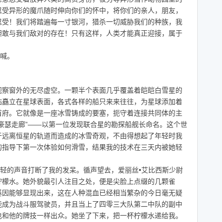
忍受异形的魔爪随时伸向你们的怀中，将你们的亲人，朋友，
忍受！我们将踏遍每一寸银河，猎杀一切威胁我们的种族，我
胆敢与我们敌对的存在！只有这样，人类才能真正迎接，属于
喊。
察窗外的无尽虚空。一颗半个表面几乎覆盖着皑皑白雪星的
站矗立在星球表面，各式各样的船只来来往往，为星球添加着
首府。它就像是一座冰雪铸成的要塞，扼守着连接共同体的主
豪瑟走廊”——以第一位发现联合星的勘探船舰长命名。这个世
于远离恒星的轨道而造成的冰雪奇观，不由得想起了年轻时我
的指导下第一次体验如何滑雪，结果我的技术在三天内被她轻
轻的声音打断了我的发呆。循声望去，爱丽丝•艾比西斯少尉
柠檬水。她外貌最引人注目之处，便是尖脸上点缀的几颗雀
基因能够显现出来，这在人种混血已经相当繁杂的今日毫无疑
能成为战斗服驾驶员，并且当上了四零三大队第二中队的副中
也和他的牌技一样出众。她坐了下来，把一杯柠檬水递给我。