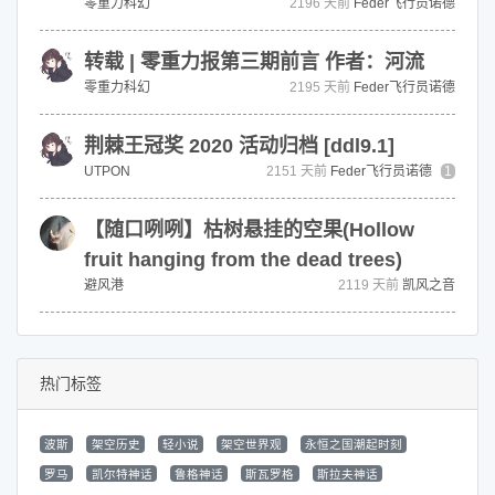
零重力科幻
2196 天前
Feder飞行员诺德
转载 | 零重力报第三期前言 作者：河流
零重力科幻
2195 天前
Feder飞行员诺德
荆棘王冠奖 2020 活动归档 [ddl9.1]
UTPON
2151 天前
Feder飞行员诺德
1
【随口咧咧】枯树悬挂的空果(Hollow
fruit hanging from the dead trees)
避风港
2119 天前
凯风之音
热门标签
波斯
架空历史
轻小说
架空世界观
永恒之国潮起时刻
罗马
凯尔特神话
鲁格神话
斯瓦罗格
斯拉夫神话