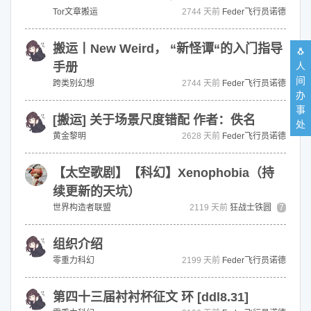
Tor文章搬运
2744 天前
Feder飞行员诺德
搬运丨New Weird， “新怪谭“的入门指导
🐧
手册
人
间
跨类别幻想
2744 天前
Feder飞行员诺德
办
事
[搬运] 关于场景尺度错配 作者：佚名
处
黄金黎明
2628 天前
Feder飞行员诺德
【太空歌剧】【科幻】Xenophobia（持
续更新的天坑）
世界构造者联盟
2119 天前
狂战士铁圆
7
组织介绍
零重力科幻
2199 天前
Feder飞行员诺德
第四十三届衬衬杯征文 环 [ddl8.31]