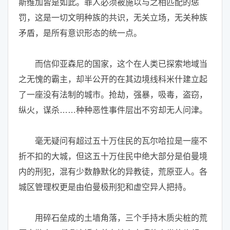
斯维加皆是如此。罪人必须被施以与之相匹配的惩
罚，这是一切文明种族的共识，无关立场，无关种族
矛盾，是所有意识形态的统一点。
而信仰亚森尼的国家，这个在人类已探索地域当
之无愧的霸主，却半公开的在其边境线科米什建立起
了一座没有法制的城市。抢劫，强暴，吸毒，盗窃，
纵火，谋杀……种种恶性事件层出不穷却无人问津。
毫无疑问有超过五十万住民的瓦尔哈拉是一座不
折不扣的大城，但这五十万住民中绝大部分是伯曼境
内的刑犯，混有少数静默化的异教徒，荒原亚人。各
城区管理权更是由伯曼极刑犯和虚空异人把持。
用碎石垒成的土墙角落，三个手持木质尖桩的荒