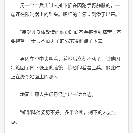
另一个士兵走过去扯下插在囚犯手臂静脉的，一
端连在限制器上的针头。暗红的血液立刻渗了出来。
“接受过身体改造的你短时间不会感觉到痛苦，不
要拖沓！”士兵不顾男子的哀求将他踢了下去。
男囚在空中尖叫着，着地后立刻不动了，其他囚
犯缩回了向下张望的脑袋，惊恐的看着士兵。他此时
正在凝视地面上的那人
地面上那人头后已经流出一滩血迹。
“如果降落姿势不好，多半会死，剩下的人要注
意。