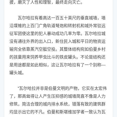
拔，磨灭了人性和理智，最终走向灭亡。
瓦尔哈拉有着高达一百五十英尺的垂直城墙，墙
沿堞雉的上百门广角轨道弩炮和转射机和城外常驻远
征军团使这里的犯人暴动成功几率为零。瓦尔哈拉城
没有通往外界的出入口，新住民入城和平日的物资运
输完全依靠蒸汽空艇空投。其整体结构宛如伯曼乡村
的孩童用来饲养甲虫比斗的铁皮罐头。不论是结构还
是用途都是如此相似，这让瓦尔哈拉有了一个别称—
罐头城。
“瓦尔哈拉并非是伯曼文明的产物，它实在太宏伟
了，那高耸得让人产生压抑感的城墙简直不像是人力
修筑，简洁合理的城内排水系统，错落有致的建筑群
均显示出它的不凡。伯曼和斯堪维加学者一致认为瓦