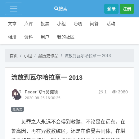
搜索
登录
注册
文章
点评
投票
小组
唠叨
问答
活动
相册
资料
用户
我的社区
首页
小组
黑历史作品
流放到瓦尔哈拉章一 2013
流放到瓦尔哈拉章一 2013
Feder飞行员诺德
1
3980
2020-08-25 16:30:25
黑历史
负罪之人永远不会得到救赎，不论是在远东，在
鲁高因，再在异教教统区，还是在伯曼共同体，在堪