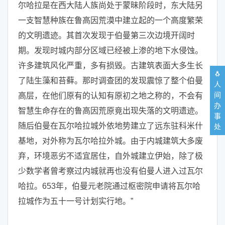
尔哈拉是在西大陆人族尚处于蒙昧阶段时，东大陆另
一支智慧种族在鲁高因荒漠中建立起的一个高度繁荣
的文明遗迹。其首次发现于伯曼第三次边境开阔时
期。发现时城内部分区域已经被上渗的地下水侵蚀。
许多建筑风化严重，多有损毁。古建筑表面大多生长
🐧
了陆生藻和苔藓。那时调查团的发现震惊了整个伯曼
人
间
高层，在他们原有的认知有原初之地之称的，不会有
办
智慧生命存在的鲁高因荒原竟出现失落的文明遗迹。
事
随后伯曼在瓦尔哈拉城外依地势建立了远东驻科米什
处
基地，对外称为瓦尔哈拉外城。由于内城建筑大多废
弃，环境恶劣不适宜居住，自外城建立伊始，除了极
少数学者曾考察过内城就再也没有伯曼人进入过瓦尔
哈拉。653年，伯曼元老院通过枢密院申请将瓦尔哈
拉城作为五十一号计划实行地。”