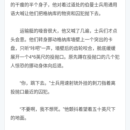
的干瘦的半个身子，他对着过道处的伯曼士兵用通用
语大喊让他们把格纳库的物资和囚犯抛下去。
运输艇的噪音很大，他又喊了几遍，士兵们才点
头会意。他们转身挪动格纳库墙壁上一个突出的卡
盘，只听“咔吧”一声，墙壁后的齿轮咬合，舱底缓缓
展开一个4*6英尺的投抛口。原先蹲在投抛口的几个犯
人惊恐的挪动身体向后退。
“你，跳下去。”士兵用速射铳外挂的刺刀指着离
投抛口最近的囚犯。
“不要啊，我不想死。”他颤抖着望着五十英尺下
的地面。