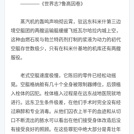
————《世界志?鲁高因卷》
蒸汽机的轰鸣声响彻云霄，驻远东科米什第三边
境空艇团的两艘运输艇缓缓飞抵瓦尔哈拉内城上空，
这种由燃石炭与勃兰特药剂打制的浆液为动力的初代
空艇存世数极少，只有在科米什基地的机库还有两艘
服役。
老式空艇速度极慢，它陈旧的零件已经松动摇
晃。空艇格纳舱有几十个全身被限制器缚住，后颈植
入栓体的囚犯。栓体植入过程是在远东战地医院就地
进行。远东卫生条件极差，在他们手术时完全没有经
过麻醉和专业消毒。从他们囚衣上半干的血迹和从切
口不断流出的脓水可以看出在他们接受身体改造后没
有接受良好的照顾。在这些罪犯中绝大部分是青壮年