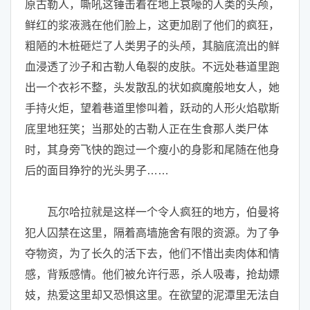
原古勒人，嘶吼这锤击着在地上哀嚎的人类的头颅，
鲜红的浆液溅在他们脸上，这更加剧了他们的疯狂，
粗陋的木桩砸烂了人类男子的头颅，其脑底流出的鲜
血浸透了沙子和古勒人龟裂的皮肤。不远处巷道里跑
出一个衣衫不整，头发散乱的状如疯魔般地女人，她
手持火炬，望着巷道里惨叫着，跃动的人形火焰歇斯
底里地狂笑；当那处的古勒人正在生食那人类尸体
时，其身旁飞快的跑过一个瘦小的身影和尾随在他身
后的面目狰狞的光头男子……
瓦尔哈拉就是这样一个令人疯狂的地方，伯曼将
犯人囚禁在这里，隔着高墙施舍有限的资源。为了争
夺物资，为了长久的活下去，他们不惜出卖肉体和情
感，背叛感情。他们被允许行恶，杀人吸毒，抢劫嫖
妓，热爱这里却又恐惧这里。在欲望的泥潭里无法自