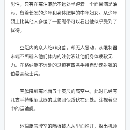
男性，只有在离注液舱不远处半蹲着一个面目满是油
污，留着长发的少年和身体肥胖的中年妇女。从少年
颈上比其他人多缠了一圈绷带可以看出他似乎受到了
优待。
空艇内的众人绝非良善，却无人冒动，从限制器
末端不断输入他们体内的注射液让他们身体疲软无
力。在格纳舱不远处的过道有四名手持自动速射铳的
伯曼高级士兵。
空艇降到离地面五十英尺的高空中。此时已经有
几支手持粗陋武器的武装团伙蹲伏在远处。注视着空
中的运输艇。
运输艇驾驶室的隔板被人从里面推开，探出机师