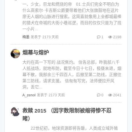
一、少女，巨龙和燃烧的帝 01.士兵们完全不明白为
什么高索尔·卡吉斯公爵要带着他们大张旗鼓地在这片
廖无人烟的山脉进行搜索。这简直就像用上全都城最棒
的猎犬在帝城的大街小巷巡逻，而目的仅仅只是为了找
一小片...
梅墨
发表于
2173 天前
1
2198
烟幕与熔炉
大约在高一下写的 战况焦灼。 信告总部，昨我部八千
人抵战场，就地布防，截至今日十七日，极昼未退，烟
幕不散，我部余三千四百人，后撤至第二防线，正撤往
第三防线，请求支援。 信匆匆写完，法师便拉开风
洞，丢它...
A_zenol
发表于
2173 天前
0
2041
救赎 2015 （因字数限制被缩得惨不忍
睹）
22世纪初，地球资源即将告罄，人类成立域外殖