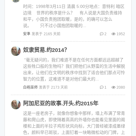
时间：1998年3月11日 清晨 5:00分地点：意特利 暗区
边境 世界的秩序是什么？ 有人说是大国负责维持
和平，小国负责抱团取暖，是的，的确可以怎么
说。 只不过小国抱团取暖的...
安凖
发表于
2165 天前
2
1952
奴隶贸易.约2014？
“毫无疑问的，我们难道不是在任何方面都远远超越了
这些牲口般的生物吗？我们把他们从野蛮的生活中解脱
出来，让他们在文明的秩序中找到了适合他们那点可怜
智力的位置，这难道不是对他们最大的...
白袍巫师
发表于
2173 天前
1
2080
阿加尼亚的故事.开头.约2015年
这是一座老房子，就像你想象中那样，墙上布满了常青
藤和爬山虎，即使隔着高高的外墙你也能看见里面的阁
楼和上面的半拉子鸡形状风向标，大门曾经被漆成墨绿
色，颜料早已斑驳，上面钉着一块略微松动的门牌，上