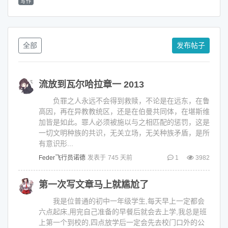
写作
全部
发布帖子
流放到瓦尔哈拉章一 2013
负罪之人永远不会得到救赎，不论是在远东，在鲁
高因，再在异教教统区，还是在伯曼共同体，在堪斯维
加皆是如此。罪人必须被施以与之相匹配的惩罚，这是
一切文明种族的共识，无关立场，无关种族矛盾，是所
有意识形...
Feder飞行员诺德
发表于
745 天前
1
3982
第一次写文章马上就尴尬了
我是位普通的初中一年级学生,每天早上一定都会
六点起床,用完自己准备的早餐后就会去上学,我总是班
上第一个到校的,四点放学后一定会先去校门口外的公