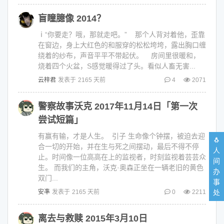
盲瞳臆像 2014？
ⅰ“你要走？哦，那就走吧。” 那个人背对着他，歪靠
在窗边，身上大红色的和服穿的松松垮垮，露出胸口缠
绕着的纱布，声音平平不带起伏。 房间里很暖和，
烧着四个火盆，S感觉暖得过了头。看似人畜无害...
云梓君
发表于
2165 天前
4
2071
警察故事沃克 2017年11月14日「第一次
尝试短篇」
有赢有输，才是人生。 引子 生命像个钟摆，被迫去迎
🐧
合一切的开始，并在生与死之间摆动，最后不得不停
人
止。时间像一位高高在上的监视者，时刻监视着芸芸众
间
生。 而我们的主角，沃克·奥森正坐在一辆老旧的黄色
办
双门...
事
处
安凖
发表于
2165 天前
0
2211
离去与救赎 2015年3月10日