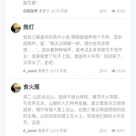
面写着“...
白袍巫师
发表于
2173 天前
0
2010
推灯
我自己最喜欢的高中小说 锵锵敲墙声响个不停，混杂
成歌声，是：“每天过得都一样，偶尔会突发奇
想……”，混杂着种种噪声，是考试太多导致写不完作
业；或是拖堂了吃不上饭；或是听人叫骂：别回来了，
又停水了，走吧...
A_zenol
发表于
2173 天前
0
2118
食火雁
高二 山民谈北山，连绵不绝云缭绕；峰顶天火常燃，
与世界无关。山脚的人们冉冉发展，建立聚居点又很快
放弃，偶尔有猎人登上北山，也绝少靠近两座燃烧炽焰
的主峰。山民的信仰建立在火上，但说他们相信火中生
灵，这是...
A_zenol
发表于
2173 天前
0
2057