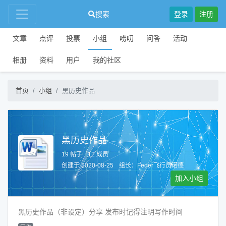
搜索
登录
注册
文章
点评
投票
小组
唠叨
问答
活动
相册
资料
用户
我的社区
首页
小组
黑历史作品
黑历史作品
19 帖子
12 成员
创建于 2020-08-25
组长：
Feder飞行员诺德
加入小组
黑历史作品（非设定）分享 发布时记得注明写作时间