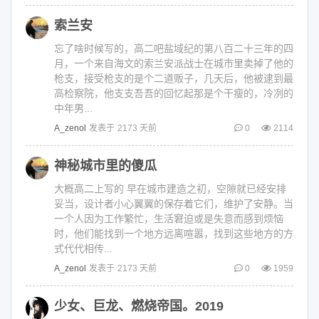
索兰安
忘了啥时候写的，高二吧盐域纪的第八百二十三年的四
月，一个来自海文的索兰安派战士在城市里卖掉了他的
枪支，接受枪支的是个二道贩子，几天后，他被逮到最
高检察院，他支支吾吾的回忆起那是个干瘦的，冷冽的
中年男...
A_zenol
发表于
2173 天前
0
2114
神秘城市里的傻瓜
大概高二上写的 早在城市建造之初，空隙就已经安排
妥当，设计者小心翼翼的保存着它们，维护了安静。当
一个人因为工作繁忙，生活窘迫或是失意而感到烦恼
时，他们能找到一个地方远离喧嚣，找到这些地方的方
式代代相传...
A_zenol
发表于
2173 天前
0
1959
少女、巨龙、燃烧帝国。2019