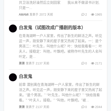
共卫浴洗好澡然后立刻回家 我从来不做读书计划,
只是一...
AMAMI
发表于
2072 天前
2
1965
白发鬼（试图改成广播剧的版本）
在青海湖畔一户人家里，传出了新生的鲜活之声。听见
这一声，刚安静下来的屋子里又热闹了起来。一：是个
男孩二：叶先生，叫他什么呢？叶：快给我看看一：叶
夫人，接稳定：叫他，叶飘吧。被称作叶先生的人名叫
叶定，是...
萧萧
发表于
2137 天前
0
2171
白发鬼
前章 潜别离在青海湖畔一户人家里，传出了新生的鲜
活之声。听见这一声，刚安静下来的屋子里又热闹了起
来。“是个男孩。” “叶先生，叫他什么呢？” “快给我看
看。” “叶夫人，接稳。” “叫他，叶飘吧。”被...
萧萧
发表于
2137 天前
0
2044