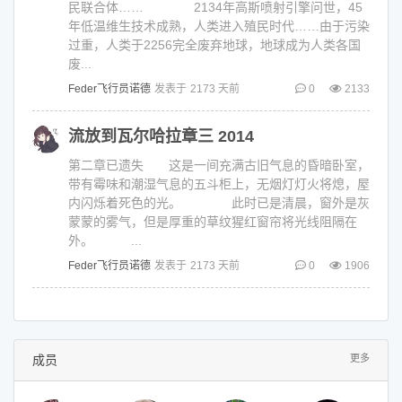
民联合体…… 2134年高斯喷射引擎问世，45
年低温维生技术成熟，人类进入殖民时代……由于污染
过重，人类于2256完全废弃地球，地球成为人类各国
废...
Feder飞行员诺德
发表于
2173 天前
0
2133
流放到瓦尔哈拉章三 2014
第二章已遗失 这是一间充满古旧气息的昏暗卧室，
带有霉味和潮湿气息的五斗柜上，无烟灯灯火将熄，屋
内闪烁着死色的光。 此时已是清晨，窗外是灰
蒙蒙的雾气，但是厚重的草纹猩红窗帘将光线阻隔在
外。 ...
Feder飞行员诺德
发表于
2173 天前
0
1906
成员
更多