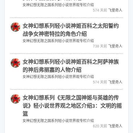
女神幻想无限之国系列轻小说世界观专栏介绍
574 天前
飞堡奇人
女神幻想系列轻小说神姬百科之太阳誓约
战争女神密特拉的角色介绍
女神幻想无限之国系列轻小说世界观专栏介绍
738 天前
飞堡奇人
女神幻想系列轻小说神姬百科之阿萨神族
的神后弗丽嘉的人物介绍
女神幻想无限之国系列轻小说世界观专栏介绍
574 天前
飞堡奇人
女神幻想系列《无限之国神姬与英雄的传
说》轻小说世界观之地区介绍3：文明的摇
篮
女神幻想无限之国系列轻小说世界观专栏介绍
620 天前
飞堡奇人