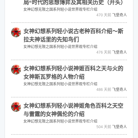
局“时代的思想博弈及其相关历史（开头）
女神幻想无限之国系列轻小说世界观专栏介绍
470 天前
飞堡奇人
女神幻想系列轻小说古老种百科介绍～斯
拉夫神话里的先知鸟们
女神幻想无限之国系列轻小说世界观专栏介绍
476 天前
飞堡奇人
女神幻想系列轻小说神姬百科之天与火的
女神斯瓦罗格的人物介绍
女神幻想无限之国系列轻小说世界观专栏介绍
486 天前
飞堡奇人
女神幻想系列轻小说神姬角色百科之天空
与雷霆的女神佩伦的介绍
女神幻想无限之国系列轻小说世界观专栏介绍
504 天前
飞堡奇人