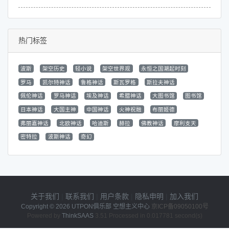
热门标签
波斯
架空历史
轻小说
架空世界观
永恒之国潮起时刻
罗马
凯尔特神话
鲁格神话
斯瓦罗格
斯拉夫神话
佩伦神话
罗马神话
埃及神话
希腊神话
大图书馆
图书馆
日本神话
大国主神
中国神话
火神祝融
布丽姬德
弗丽嘉神话
北欧神话
哈迪斯
赫拉
佛教神话
摩利支天
密特拉
波斯神话
奇幻
关于我们
|
联系我们
|
用户条款
|
隐私申明
|
加入我们
Copyright © 2026
UTPON俱乐部 空想主义中心
京ICP备09050100号
Powered by
ThinkSAAS
3.51 Processed in 0.017781 second(s)