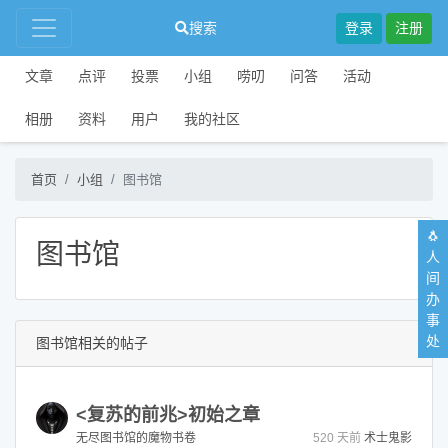
搜索
登录
注册
文章
点评
投票
小组
唠叨
问答
活动
相册
资料
用户
我的社区
首页
小组
图书馆
🐧
图书馆
人
间
办
事
处
图书馆相关的帖子
<复苏的前兆>初始之章
无尽图书馆的魔物书卷
520 天前
术士鬼影